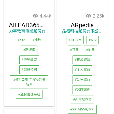
4.44k
2.25k
AILEAD365線上教學平臺(測評、影片、分析、診斷,小中高教學整合管理系統)
ARpedia
力宇教育事業股份有限公司
晶盛科技股份有限公司
#K12
#補教
#STEAM
#K12
#新課綱
#特教
#補教
#行動學習
#班級經營
#智慧校園
#全人教育
#教育部數位內容選購
#幼兒教育
名單
#營隊課程
#整合管理系統
#新常態教育
#XR(AR/VR/MR)