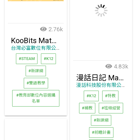
2.76k
KooBits Math – 國小數學自主學習平台和教師資料庫
台灣必富數位有限公司
#STEAM
#K12
4.83k
#新課綱
漫話日記 MangaChat
#雙語教學
漫話科技股份有限公司
#教育部數位內容選購
#K12
#特教
名單
#補教
#班級經營
#新課綱
#前瞻計畫