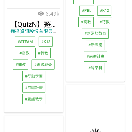
#PBL
#K12
3.49k
#高教
#特教
【QuizN】遊戲化學習雲端系統：互動即時線上測驗+共作分享看板互動遊戲模板+編製互動影片
通達資訊股份有限公司
#新常態教育
#STEAM
#K12
#新課綱
#高教
#特教
#前瞻計畫
#補教
#班級經營
#跨學科
#行動學習
#前瞻計畫
#雙語教學