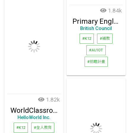
1.84k
Primary English Test
British Council
#K12
#補教
#AI/IOT
#前瞻計畫
1.82k
WorldClassroom
HelloWorld Inc.
#K12
#全人教育