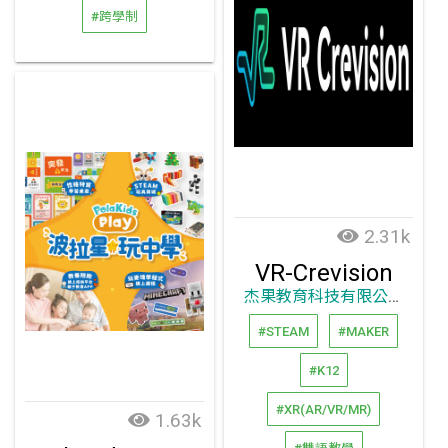
#跨學制
2.31k
VR-Crevision
杰果教育科技有限公司
#STEAM
#MAKER
#K12
#XR(AR/VR/MR)
1.63k