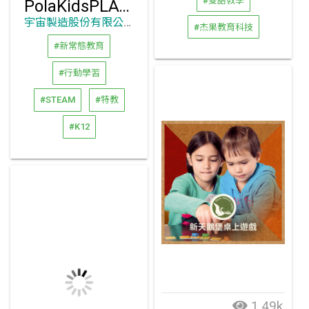
#雙語教學
PolaKidsPLAY 波拉星.玩中學
宇宙製造股份有限公司
#杰果教育科技
#新常態教育
#行動學習
#STEAM
#特教
#K12
1.49k