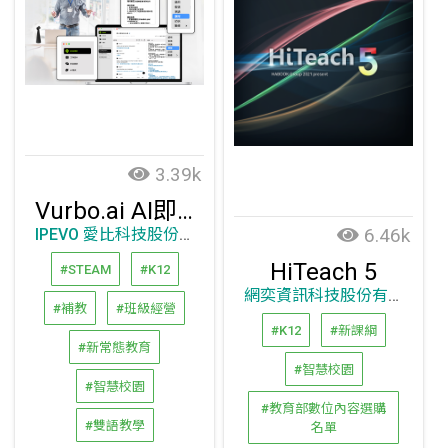
3.39k
Vurbo.ai AI即時語意摘要翻譯軟體
6.46k
IPEVO 愛比科技股份有限公司
HiTeach 5
#STEAM
#K12
網奕資訊科技股份有限公司
#補教
#班級經營
#K12
#新課綱
#新常態教育
#智慧校園
#智慧校園
#教育部數位內容選購
#雙語教學
名單