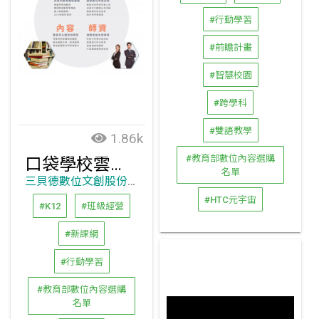
#行動學習
#前瞻計畫
#智慧校園
#跨學科
#雙語教學
1.86k
#教育部數位內容選購
口袋學校雲端帶著走
名單
三貝德數位文創股份有限公司
#HTC元宇宙
#K12
#班級經營
#新課綱
#行動學習
#教育部數位內容選購
名單