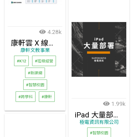
4.28k
康軒雲 X 線上媒體盒
康軒文教事業
#K12
#班級經營
#新課綱
#智慧校園
#跨學科
#康軒
1.99k
iPad 大量部署方案
極電資訊有限公司
#智慧校園