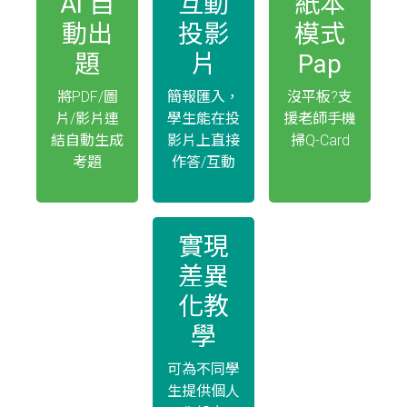
AI 自
互動
紙本
動出
投影
模式
題
片
Pap
將PDF/圖
簡報匯入，
沒平板?支
片/影片連
學生能在投
援老師手機
結自動生成
影片上直接
掃Q-Card
考題
作答/互動
實現
差異
化教
學
可為不同學
生提供個人