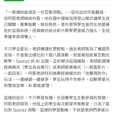
「一節課就能搞定一份互動測驗」——這句話你可能聽過，
但阿凱老師做給你看。他在國中課後班用登山模式讓學生自
己闖關、蒐集點數、裝扮角色，意外發現學生竟然比他還著
迷於這個系統。經典模式結合影片教學更是威力強大，全班
準確率高得驚人。
不只學生愛玩，老師備課也更輕鬆。過去老師常為了備題而
苦惱，不是靠出版社的十題八題湊數，就是被迫放棄互動式
教學。Quizizz 的 AI 出題，正好解決這個痛點。老師能選擇
經典模式（學生各自進行）或老師節奏模式（一起看影片、
一起回答）。阿凱老師特別推薦經典模式的「攻擊與防守」
玩法，一邊練題一邊競爭，學生玩得不亦樂乎。從數學單元
到警政宣導，AI 都能處理。
這樣的設計，不只學習有趣，也培養學生主動參與的意願。
阿凱老師提到，他班上的學生每次都提早進教室，只為了能
玩到 Quizizz 測驗，這樣的學習動機，不就是老師們夢寐以