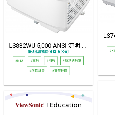
LS832WU 5,000 ANSI 流明 WUXGA 超短焦雷射投影機
#K
優派國際股份有限公司
#K12
#高教
#補教
#新常態教育
#前瞻計畫
#智慧校園