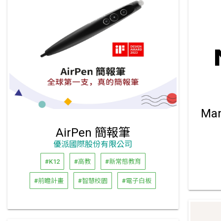
Ma
AirPen 簡報筆
優派國際股份有限公司
#K12
#高教
#新常態教育
#前瞻計畫
#智慧校園
#電子白板