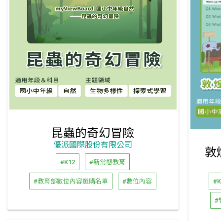
昆蟲的奇幻冒險
優派國際股份有限公司
敦
#K12
#新常態教育
#教育部數位內容選購名單
#數位內容
#K
#