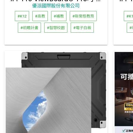
優派國際股份有限公司
#K12
#高教
#補教
#新常態教育
#K
#前瞻計畫
#智慧校園
#電子白板
#