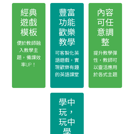
經典
豐富
內容
遊戲
功能
可任
模板
歡樂
意調
教學
整
便於教師融
入教學主
可客製化英
提升教學彈
題，備課效
語遊戲，實
性，教師可
率UP！
現歡樂有趣
以靈活應用
的英語課堂
於各式主題
學中
玩，
玩中
學