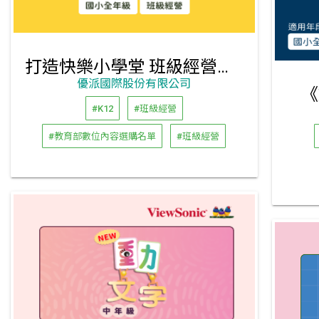
打造快樂小學堂 班級經營有一套
優派國際股份有限公司
《
#K12
#班級經營
#教育部數位內容選購名單
#班級經營