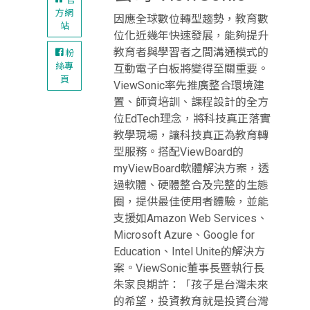
方網
因應全球數位轉型趨勢，教育數
站
位化近幾年快速發展，能夠提升
教育者與學習者之間溝通模式的
粉
絲專
互動電子白板將變得至關重要。
頁
ViewSonic率先推廣整合環境建
置、師資培訓、課程設計的全方
位EdTech理念，將科技真正落實
教學現場，讓科技真正為教育轉
型服務。搭配ViewBoard的
myViewBoard軟體解決方案，透
過軟體、硬體整合及完整的生態
圈，提供最佳使用者體驗，並能
支援如Amazon Web Services、
Microsoft Azure、Google for
Education、Intel Unite的解決方
案。ViewSonic董事長暨執行長
朱家良期許：「孩子是台灣未來
的希望，投資教育就是投資台灣