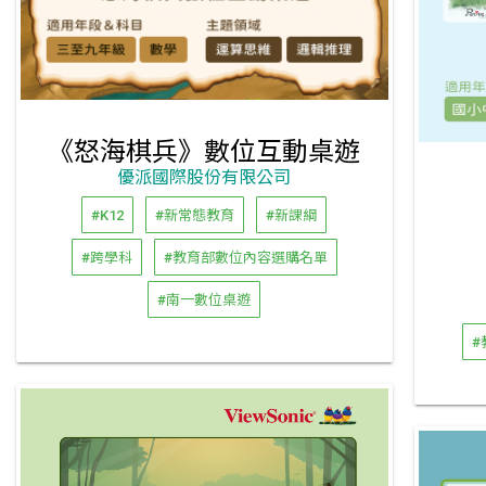
《怒海棋兵》數位互動桌遊
優派國際股份有限公司
#K12
#新常態教育
#新課綱
#跨學科
#教育部數位內容選購名單
#南一數位桌遊
#