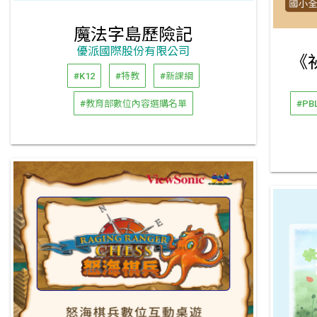
魔法字島歷險記
優派國際股份有限公司
《
#K12
#特教
#新課綱
#教育部數位內容選購名單
#PB