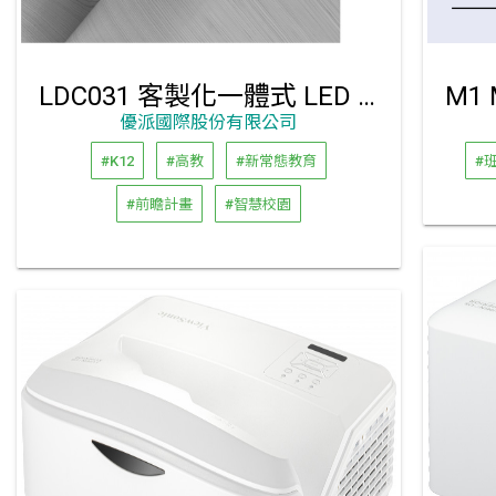
LDC031 客製化一體式 LED 顯示器 (像素間距: P1.5/P1.8/P.2.5)
優派國際股份有限公司
#K12
#高教
#新常態教育
#
#前瞻計畫
#智慧校園