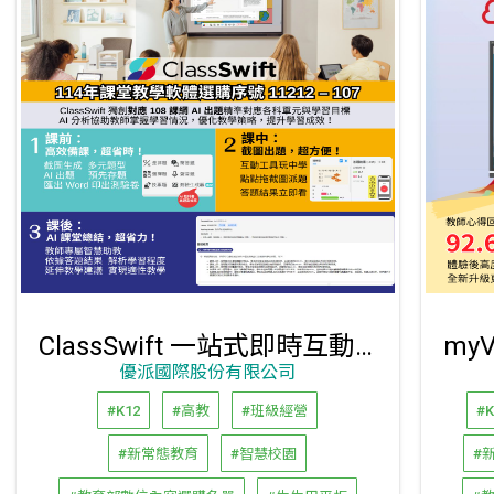
ClassSwift 一站式即時互動教學平臺
優派國際股份有限公司
#K12
#高教
#班級經營
#K
#新常態教育
#智慧校園
#