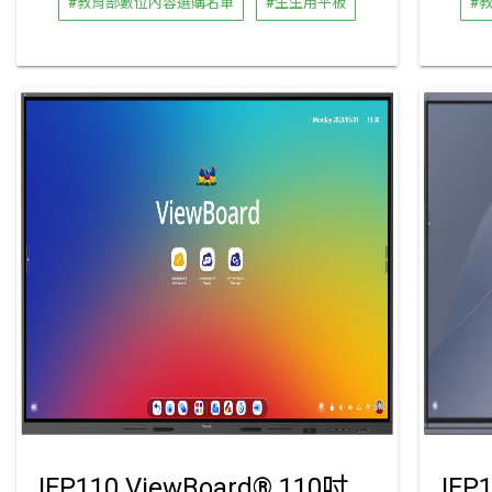
#教育部數位內容選購名單
#生生用平板
#
IFP110 ViewBoard® 110吋 4K 互動顯示器