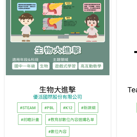
生物大進擊
T
優派國際股份有限公司
#STEAM
#PBL
#K12
#新課綱
#前瞻計畫
#教育部數位內容選購名單
#數位內容