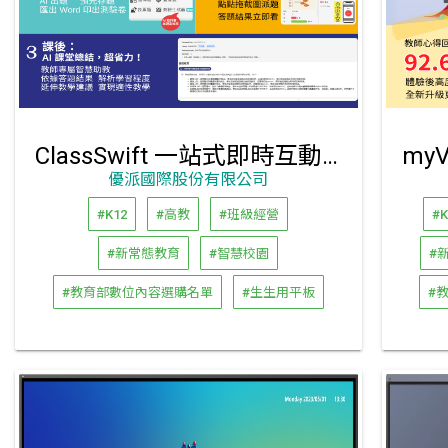
ClassSwift 一站式即時互動教學平臺
優派國際股份有限公司
#K12
#高教
#班級經營
#K
#新常態教育
#智慧校園
#
#教育部數位內容選購名單
#生生用平板
#