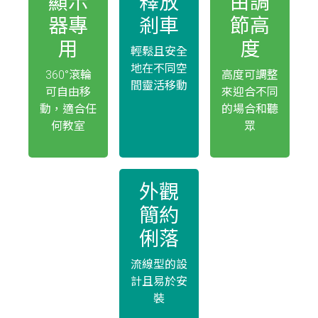
顯示
釋放
由調
器專
剎車
節高
用
度
輕鬆且安全
地在不同空
360°滾輪
高度可調整
間靈活移動
可自由移
來迎合不同
動，適合任
的場合和聽
何教室
眾
外觀
簡約
俐落
流線型的設
計且易​​於安
裝