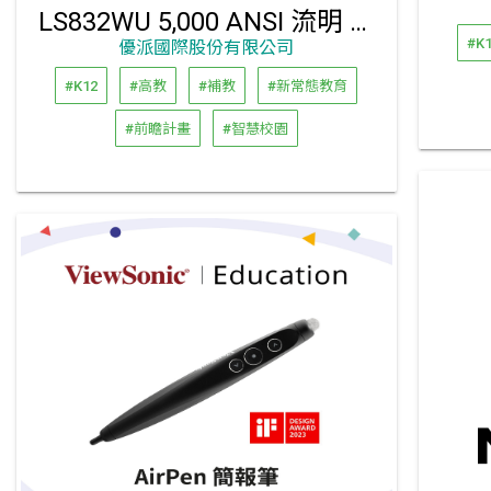
LS832WU 5,000 ANSI 流明 WUXGA 超短焦雷射投影機
#K
優派國際股份有限公司
#K12
#高教
#補教
#新常態教育
#前瞻計畫
#智慧校園