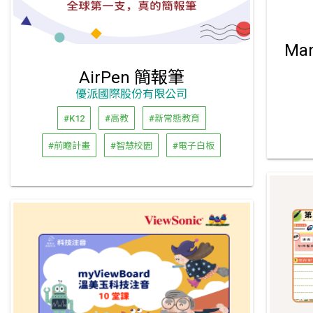
Ma
AirPen 簡報筆
優派國際股份有限公司
#K12
#高教
#新常態教育
#前瞻計畫
#智慧校園
#電子白板