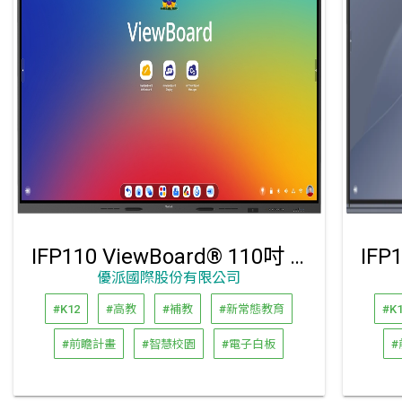
IFP110 ViewBoard® 110吋 4K 互動顯示器
優派國際股份有限公司
#K12
#高教
#補教
#新常態教育
#K
#前瞻計畫
#智慧校園
#電子白板
#