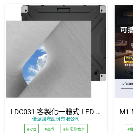
LDC031 客製化一體式 LED 顯示器 (像素間距: P1.5/P1.8/P.2.5)
優派國際股份有限公司
#K12
#高教
#新常態教育
#