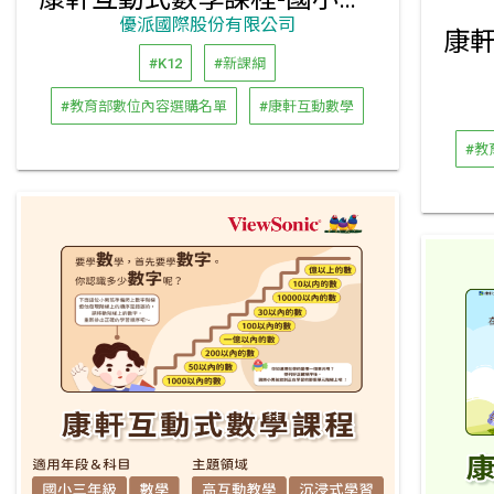
優派國際股份有限公司
#K12
#新課綱
#教育部數位內容選購名單
#康軒互動數學
#教