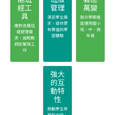
經工
管理
萬變
具
滿足學生需
無分學期進
求，提供更
度適用國小
應對各種班
有價值的學
低、中、高
級管理需
習體驗
年級
求，減輕教
師的繁瑣工
作
強大
的互
動特
性
鼓勵學生參