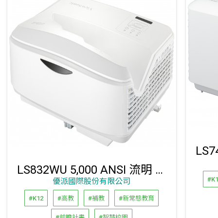
LS832WU 5,000 ANSI 流明 WUXGA 超短焦雷射投影機
#K
優派國際股份有限公司
#K12
#高教
#補教
#新常態教育
#前瞻計畫
#智慧校園