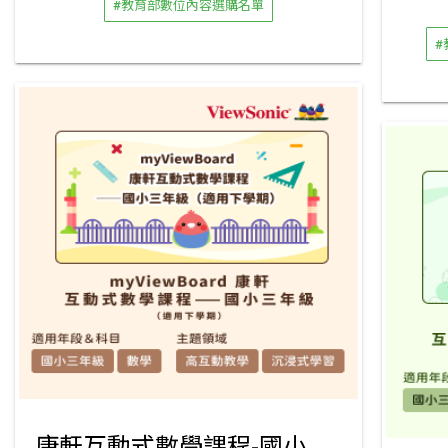
#教育部數位內容選購名單
#
康軒互動式數學課程-國小三年級下學期