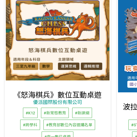
《怒海棋兵》數位互動桌遊
優派國際股份有限公司
#K12
#新常態教育
#新課綱
#跨學科
#教育部數位內容選購名單
#S
#南一數位桌遊