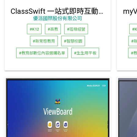
ClassSwift 一站式即時互動教學平臺
優派國際股份有限公司
#K12
#高教
#班級經營
#K
#新常態教育
#智慧校園
#
#教育部數位內容選購名單
#生生用平板
#