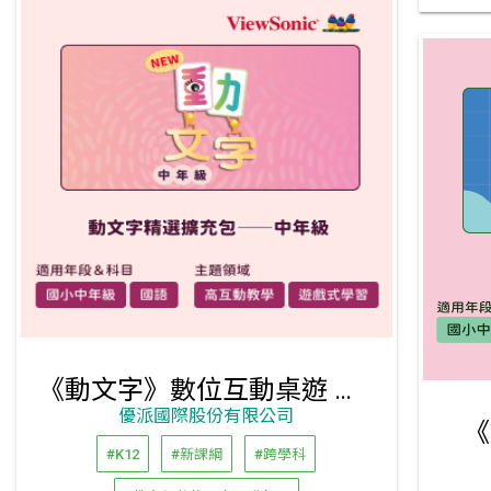
《動文字》數位互動桌遊 精選擴充包（國小中、高年級）
優派國際股份有限公司
《
#K12
#新課綱
#跨學科