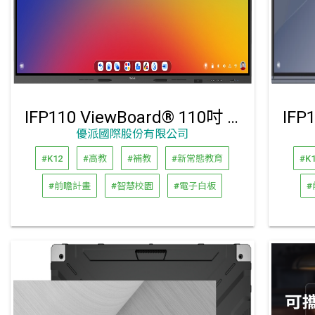
IFP110 ViewBoard® 110吋 4K 互動顯示器
優派國際股份有限公司
#K12
#高教
#補教
#新常態教育
#K
#前瞻計畫
#智慧校園
#電子白板
#