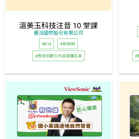
溫美玉科技注音 10 堂課
優派國際股份有限公司
#K12
#新課綱
#教育部數位內容選購名單
#