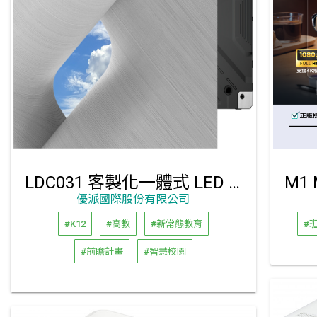
LDC031 客製化一體式 LED 顯示器 (像素間距: P1.5/P1.8/P.2.5)
優派國際股份有限公司
#K12
#高教
#新常態教育
#
#前瞻計畫
#智慧校園