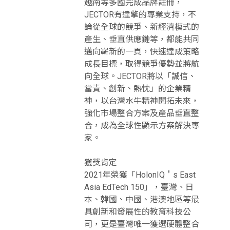
越南等多國完成品牌註冊，
JECTOR有達擎的專業支持，不
論從全球的競爭、新經濟模式的
產生、垂直供應鏈等，都能共同
邁向嶄新的一頁，快速達成策略
成長目標，取得競爭優勢並將航
向全球。JECTOR將以「誠信、
當責、創新、熱忱」的企業精
神，以台灣水牛精神開拓未來，
強化市場整合方案及產品垂直整
合，成為全球性顯示方案解決專
家。
獲獎肯定
2021年榮獲「HolonIQ＇s East
Asia EdTech 150」，臺灣、日
本、韓國、中國、港澳地區等最
具創新和發展性的教育科技公
司，更是臺灣唯一獲選硬體整合