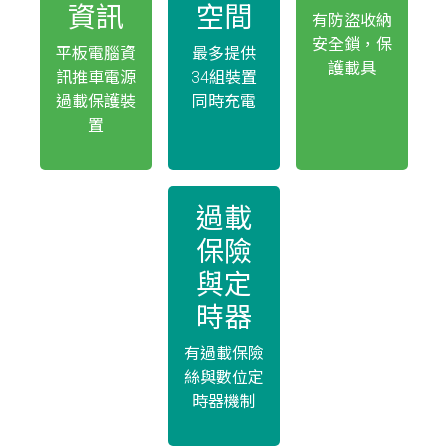
資訊
空間
有防盜收納
安全鎖，保
平板電腦資
最多提供
護載具
訊推車電源
34組裝置
過載保護裝
同時充電
置
過載
保險
與定
時器
有過載保險
絲與數位定
時器機制