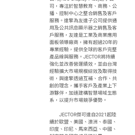
司，專注於智慧教育、商務、公
播、控制中心之整合銷售及客戶
服務。達擎為友達子公司提供通
用及公共訊息顯示器之銷售及客
戶服務，友達是工業及商業應用
面板領導廠商，擁有超過20年的
專業經驗，提供全球的客戶完整
產品線與服務。JECTOR將持續
強化並改善營運績效，並由台灣
經驗擴大市場規模綜效及取得技
術，與達擎透過互補、合作、共
創的理念，攜手客戶及產業上下
游夥伴，加速建構智慧場域生態
系，以提升市場競爭優勢。
JECTOR傑可達自2021起陸
續於歐盟、美國、澳洲、泰國、
印度、印尼、馬來西亞、中國、