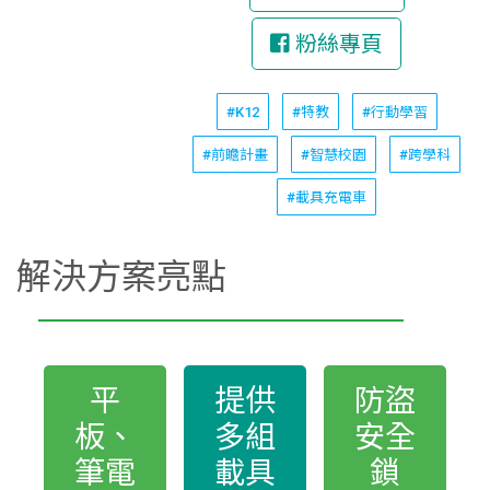
粉絲專頁
#K12
#特教
#行動學習
#前瞻計畫
#智慧校園
#跨學科
#載具充電車
解決方案亮點
平
提供
防盜
板、
多組
安全
筆電
載具
鎖