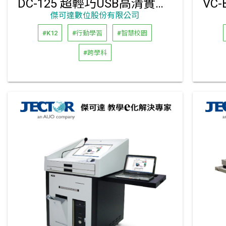
DC-125 超輕巧USB高清實物提示機｜傑可達代理銷售
傑可達數位股份有限公司
#K12
#行動學習
#智慧校園
#跨學科