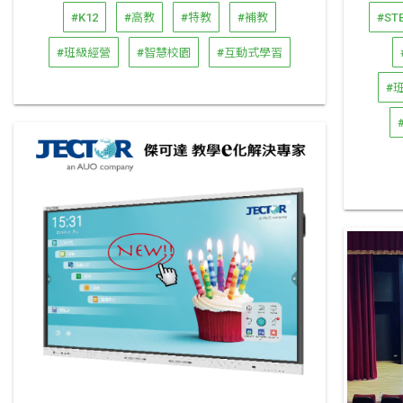
#K12
#高教
#特教
#補教
#ST
#班級經營
#智慧校園
#互動式學習
#