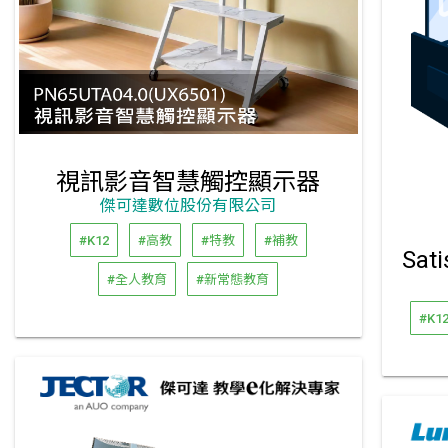
視訊影音智慧觸控顯示器
傑可達數位股份有限公司
#K12
#高教
#特教
#補教
#全人教育
#新常態教育
#K1