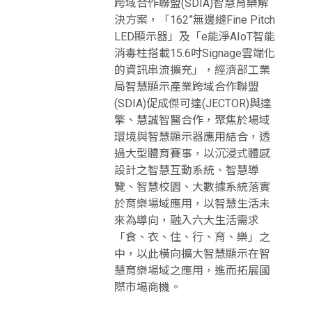
跨域合作聯盟(SDIA)智慧育樂解
決方案，「162”無邊縫Fine Pitch
LED顯示器」及「e能淨AIoT智能
消毒柱搭載15.6吋Signage雲端化
的資訊串流擴充」，經濟部工業
局智慧顯示產業跨域合作聯盟
(SDIA)促成傑可達(JECTOR)與達
擎、慧誠智醫合作，聚焦於場域
環境與智慧顯示器應用結合，透
過大型體育賽事，以沉浸式體感
設計之智慧互動系統、智慧導
覽、智慧校園、大數據系統落實
於育樂場域應用，以智慧生活未
來為導向，融入六大生活需求
「食、衣、住、行、育、樂」之
中，以此橫向擴大智慧顯示在智
慧育樂場域之應用，進而拓展國
際市場商機。