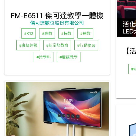
FM-E6511 傑可達教學一體機
傑可達數位股份有限公司
#K12
#高教
#特教
#補教
#班級經營
#新常態教育
#行動學習
#跨學科
#雙語教學
#K