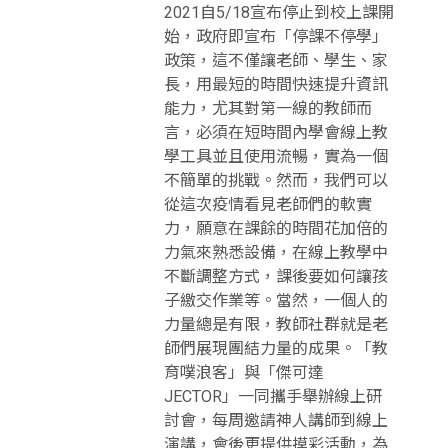
2021自5/18宣布停止到校上課開
始，政府即宣布「停課不停學」
政策，這不僅讓老師、學生、家
長，用最短的時間快速提升資訊
能力，尤其對第一線的教師而
言，必須在短時間內學會線上教
學工具並且使用流暢，實為一個
不簡單的挑戰。然而，我們可以
從這次疫情看見老師們的軟實
力，願意在課餘的時間花加倍的
力氣來熟悉設備，在線上教學中
不斷調整方式，課後要如何讓孩
子繳交作業等。當然，一個人的
力量總是有限，教師社群就是老
師們展現團結力量的成果。「教
育噗浪客」與「傑可達
JECTOR」一同攜手舉辦線上研
討會，每周邀請神人講師到線上
演講，會後更提供摸彩活動，為