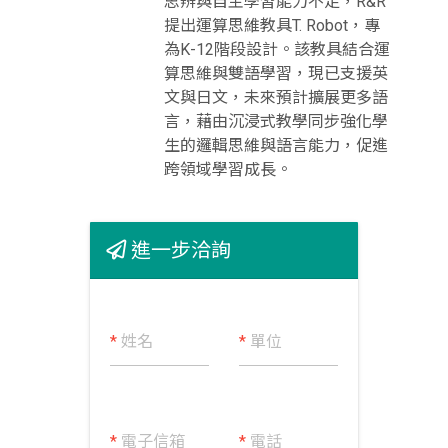
思辨與自主學習能力不足，R&R
提出運算思維教具T. Robot，專
為K-12階段設計。該教具結合運
算思維與雙語學習，現已支援英
文與日文，未來預計擴展更多語
言，藉由沉浸式教學同步強化學
生的邏輯思維與語言能力，促進
跨領域學習成長。
進一步洽詢
*
姓名
*
單位
*
電子信箱
*
電話