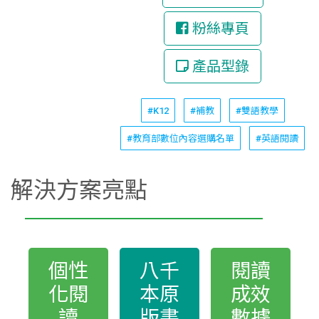
粉絲專頁
產品型錄
#K12
#補教
#雙語教學
#教育部數位內容選購名單
#英語閱讀
解決方案亮點
個性
八千
閱讀
化閱
本原
成效
讀
版書
數據