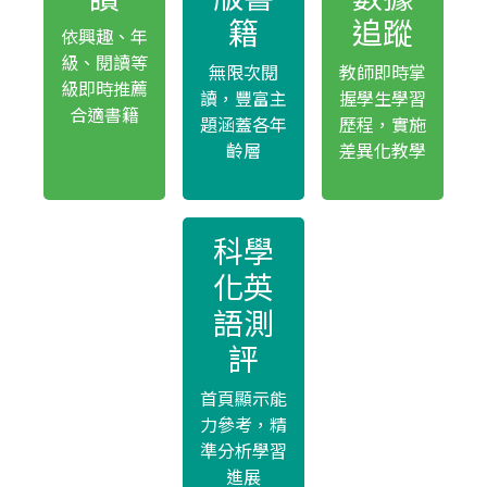
籍
追蹤
依興趣、年
級、閱讀等
無限次閱
教師即時掌
級即時推薦
讀，豐富主
握學生學習
合適書籍
題涵蓋各年
歷程，實施
齡層
差異化教學
科學
化英
語測
評
首頁顯示能
力參考，精
準分析學習
進展