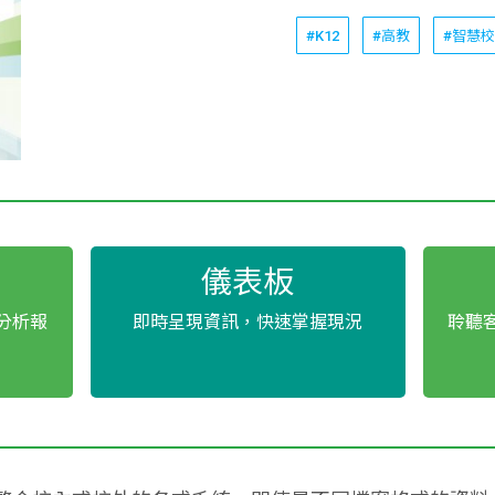
#K12
#高教
#智慧
儀表板
分析報
即時呈現資訊，快速掌握現況
聆聽