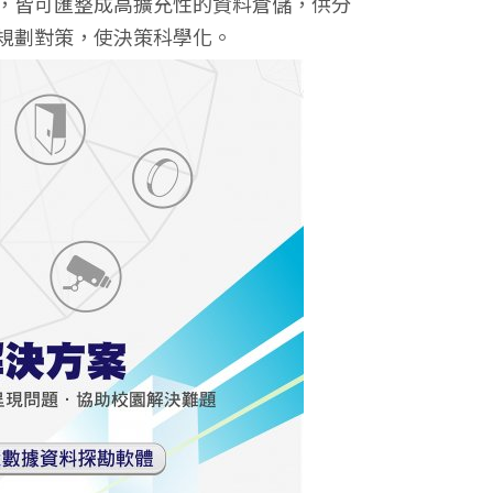
，皆可匯整成高擴充性的資料倉儲，供分
規劃對策，使決策科學化。