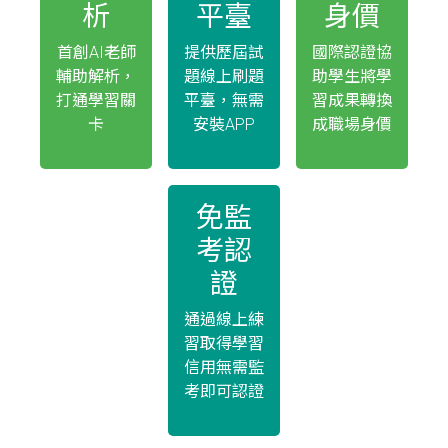
析
平臺
身價
首創AI老師
提供歷屆試
國際認證協
輔助解析，
題線上刷題
助學生將學
打通學習關
平臺，無需
習成果轉換
卡
安裝APP
成職場身價
免監
考認
證
通過線上練
習取得學習
信用無需監
考即可認證