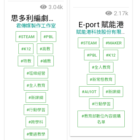
3.04k
2.17k
思多利編劇與腳本創作平臺
E-port 賦能港
君傳媒製作工作室
賦能港科技股份有限公司
#STEAM
#PBL
#STEAM
#MAKER
#K12
#高教
#PBL
#K12
#特教
#補教
#全人教育
#班級經營
#新常態教育
#全人教育
#AI/IOT
#新課綱
#新課綱
#行動學習
#行動學習
#教育部數位內容選購
#跨學科
名單
#雙語教學