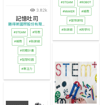
#STEAM
#ROBOT
3.82k
#MAKER
#補教
記憶吐司
#營隊課程
勝得棻國際股份有限公司
#新課綱
#跨學科
#STEAM
#特教
#補教
#新課綱
#前瞻計畫
#智慧校園
#專注力