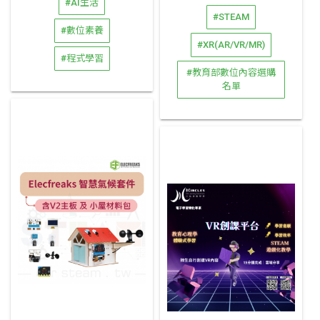
#AI生活
#STEAM
#數位素養
#XR(AR/VR/MR)
#程式學習
#教育部數位內容選購
名單