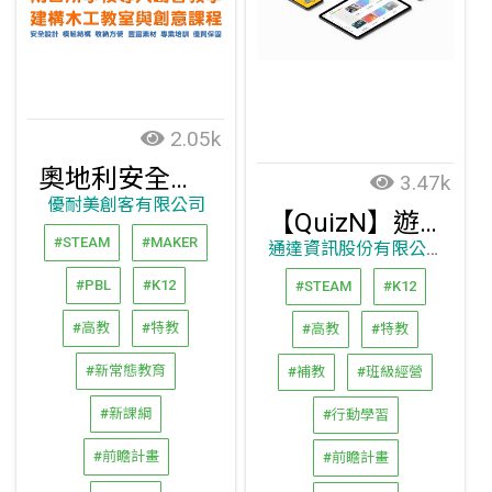
2.05k
奧地利安全木工創客工具機
3.47k
優耐美創客有限公司
【QuizN】遊戲化學習雲端系統：互動即時線上測驗+共作分享看板互動遊戲模板+編製互動影片
#STEAM
#MAKER
通達資訊股份有限公司
#PBL
#K12
#STEAM
#K12
#高教
#特教
#高教
#特教
#新常態教育
#補教
#班級經營
#新課綱
#行動學習
#前瞻計畫
#前瞻計畫