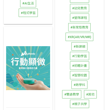
#AI生活
#幼兒教育
#程式學習
#營隊課程
#新常態教育
#XR(AR/VR/MR)
#新課綱
#行動學習
#前瞻計畫
#智慧校園
#跨學科
#雙語教學
#其他
#親子共學