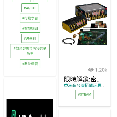
#AI/IOT
#行動學習
#智慧校園
#跨學科
#教育部數位內容選購
名單
#數位學習
1.20k
限時解鎖:密室逃脫 解碼器套裝
香港商台灣栢龍玩具有限公司
#STEAM