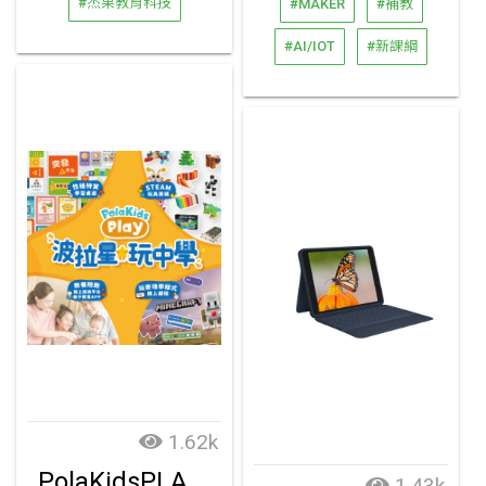
#杰果教育科技
#MAKER
#補教
#AI/IOT
#新課綱
1.62k
PolaKidsPLAY 波拉星.玩中學
1.43k