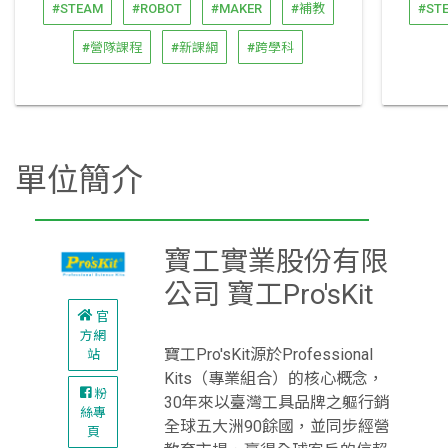
#STEAM
#ROBOT
#MAKER
#補教
#ST
#營隊課程
#新課綱
#跨學科
單位簡介
寶工實業股份有限
公司 寶工Pro'sKit
官
方網
寶工Pro'sKit源於Professional
站
Kits（專業組合）的核心概念，
粉
30年來以臺灣工具品牌之軀行銷
絲專
全球五大洲90餘國，並同步經營
頁