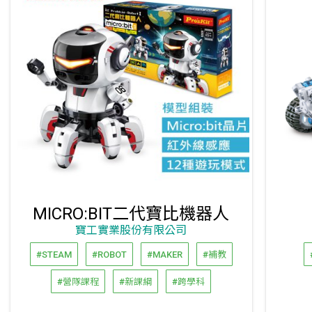
MICRO:BIT二代寶比機器人
寶工實業股份有限公司
#STEAM
#ROBOT
#MAKER
#補教
#營隊課程
#新課綱
#跨學科