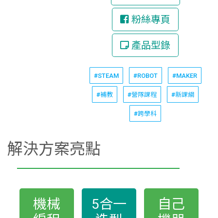
粉絲專頁
產品型錄
#STEAM
#ROBOT
#MAKER
#補教
#營隊課程
#新課綱
#跨學科
解決方案亮點
機械
5合一
自己