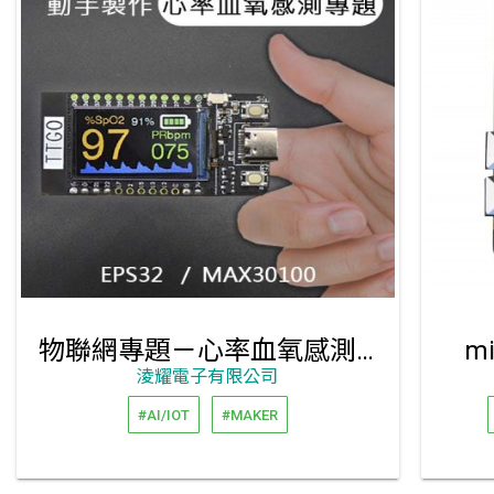
物聯網專題－心率血氧感測套件包
mi
淩耀電子有限公司
#AI/IOT
#MAKER