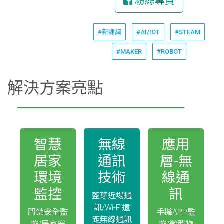
粉絲專頁
#新課綱
#AI/IOT
#STEAM
#MAKER
#ROBOT
解決方案亮點
智慧
無線
應用
居家
通訊
層-無
環境
技術
線通
監控
訊
藍芽近場通
訊/Wi-Fi遠
門禁安全監
手機APP監
距無線通訊