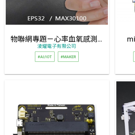
物聯網專題－心率血氧感測套件包
mi
淩耀電子有限公司
#AI/IOT
#MAKER