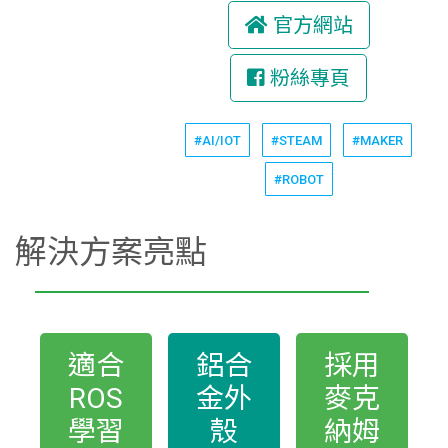
官方網站
粉絲專頁
#AI/IOT
#STEAM
#MAKER
#ROBOT
解決方案亮點
適合
鋁合
採用
ROS
金外
麥克
學習
殼
納姆