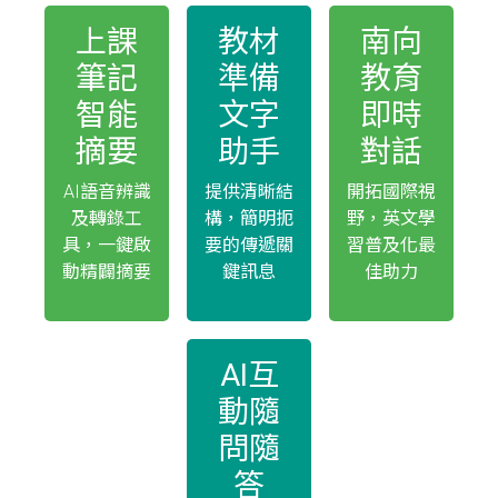
上課
教材
南向
筆記
準備
教育
智能
文字
即時
摘要
助手
對話
AI語音辨識
提供清晰結
開拓國際視
及轉錄工
構，簡明扼
野，英文學
具，一鍵啟
要的傳遞關
習普及化最
動精闢摘要
鍵訊息
佳助力
AI互
動隨
問隨
答