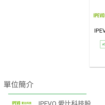
#
單位簡介
IPEVO 愛比科技股