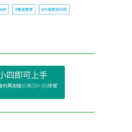
KER
#雙語教學
#杰果教育科技
小四即可上手
約再加贈30天(30+30)序號