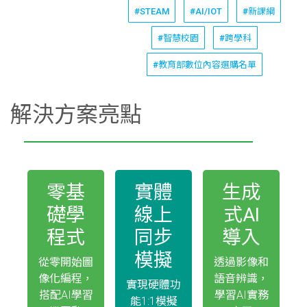
#STEAM
#AI/IOT
#新課綱
#智慧校園
#跨學科
#教育部數位內容選購名單
解決方案亮點
零基
實體
生成
礎學
線上
式AI
程式
同步
導入
模擬
從零開始圖
透過影像和
像化編程，
語音辨識，
實現硬體功
搭配AI學習
學習AI實務
能1:1模擬