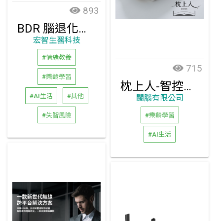
893
BDR 腦退化風險評估
宏智生醫科技
#情緒教養
715
#樂齡學習
枕上人-智控平衡枕
#AI生活
#其他
闊腦有限公司
#失智風險
#樂齡學習
#AI生活