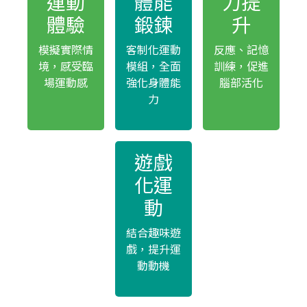
運動
體能
力提
體驗
鍛鍊
升
模擬實際情
客制化運動
反應、記憶
境，感受臨
模組，全面
訓練，促進
場運動感
強化身體能
腦部活化
力
遊戲
化運
動
結合趣味遊
戲，提升運
動動機