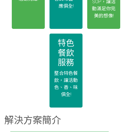
SOP，讓活
應俱全!
動滿足你完
美的想像!
特色
餐飲
服務
整合特色餐
飲，讓活動
色、香、味
俱全!
解決方案簡介