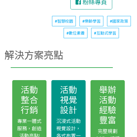
粉絲專頁
#智慧校園
#樂齡學習
#國家政策
#數位素養
#互動式學習
解決方案亮點
活動
活動
舉辦
整合
視覺
活動
行銷
設計
經驗
豐富
專業一體式
沉浸式活動
服務，創造
視覺設計，
完整規劃
活動亮點!
各式布置一