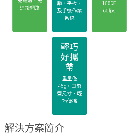
免驅動、免
腦、平板、
1080P
連接網路
及手機作業
60fps
系統
輕巧
好攜
帶
重量僅
45g，口袋
型尺寸，輕
巧便攜
解決方案簡介