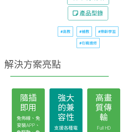
產品型錄
#高教
#補教
#樂齡學習
#在職進修
解決方案亮點
隨插
強大
高畫
即用
的兼
質傳
容性
輸
免佈線、免
安裝APP、
支援各種電
Full HD