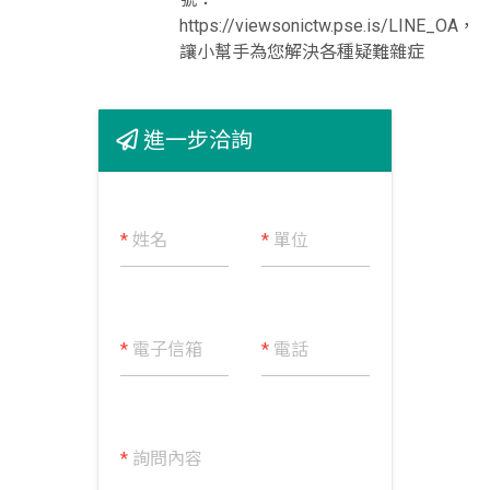
https://viewsonictw.pse.is/LINE_OA，
讓小幫手為您解決各種疑難雜症
進一步洽詢
*
姓名
*
單位
*
電子信箱
*
電話
*
詢問內容