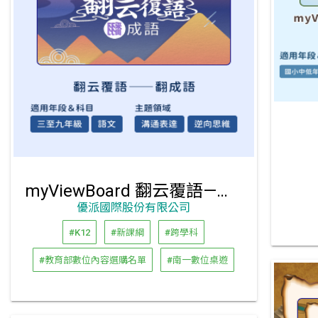
myViewBoard 翻云覆語—翻成語
優派國際股份有限公司
#K12
#新課綱
#跨學科
#教育部數位內容選購名單
#南一數位桌遊