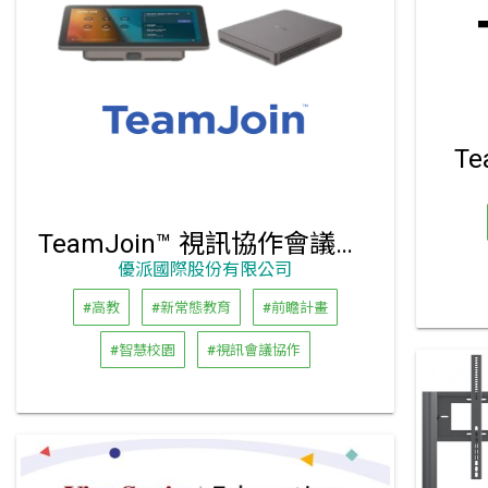
T
TeamJoin™ 視訊協作會議解決方案
優派國際股份有限公司
#高教
#新常態教育
#前瞻計畫
#智慧校園
#視訊會議協作