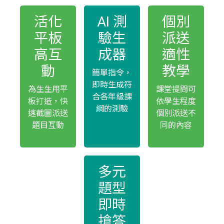
活化
AI 測
個別
平板
驗生
派送
高互
成器
適性
動
教學
簡單指令，
即時生成符
為生生用平
課堂提問可
合各年級課
板打造，快
依學生程度
綱的測驗
速截圖派送
個別派送不
題目互動
同的內容
多元
題型
即時
搶答