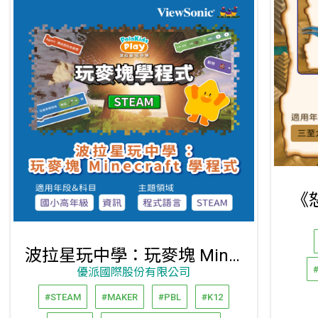
《
波拉星玩中學：玩麥塊 Minecraft 學程式
優派國際股份有限公司
#STEAM
#MAKER
#PBL
#K12