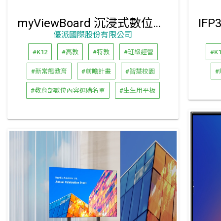
myViewBoard 沉浸式數位白板系統
優派國際股份有限公司
#K12
#高教
#特教
#班級經營
#K
#新常態教育
#前瞻計畫
#智慧校園
#
#教育部數位內容選購名單
#生生用平板