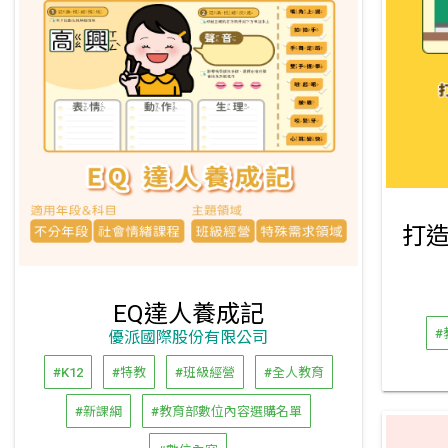
EQ達人養成記
#
優派國際股份有限公司
#K12
#特教
#班級經營
#全人教育
#新課綱
#教育部數位內容選購名單