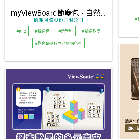
myViewBoard節慶包 - 自然世界的慶典之旅 (中文版、英文版)
#
優派國際股份有限公司
#K12
#新課綱
#跨學科
#雙語教學
#教育部數位內容選購名單