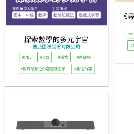
#S
探索數學的多元宇宙
#
優派國際股份有限公司
#PBL
#K12
#補教
#新課綱
#教育部數位內容選購名單
#數位內容