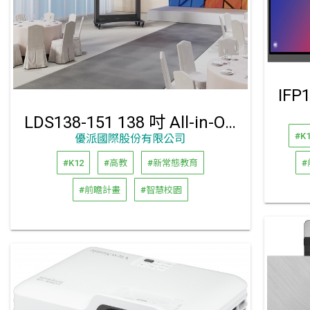
LDS138-151 138 吋 All-in-One LED 折疊式顯示器
#K
優派國際股份有限公司
#K12
#高教
#新常態教育
#
#前瞻計畫
#智慧校園