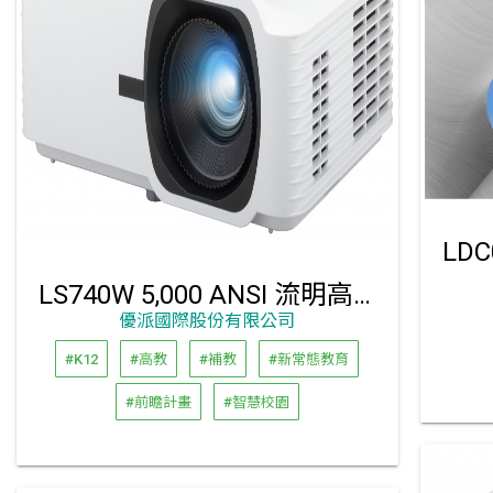
LS740W 5,000 ANSI 流明高亮度 WXGA 雷射投影機
優派國際股份有限公司
#K12
#高教
#補教
#新常態教育
#前瞻計畫
#智慧校園