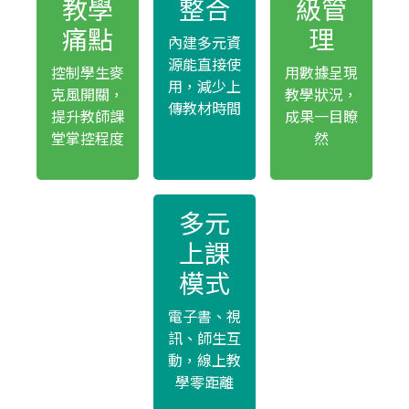
教學
整合
級管
痛點
理
內建多元資
源能直接使
控制學生麥
用數據呈現
用，減少上
克風開關，
教學狀況，
傳教材時間
提升教師課
成果一目瞭
堂掌控程度
然
多元
上課
模式
電子書、視
訊、師生互
動，線上教
學零距離