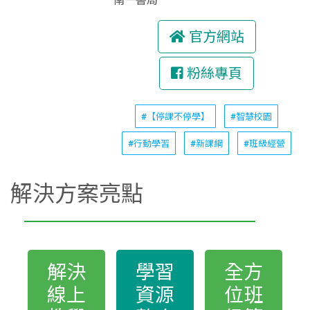
南一書局
官方網站
粉絲專頁
#【停課不停學】
#智慧校園
#行動學習
#新課綱
#班級經營
解決方案亮點
解決
學習
全方
線上
資源
位班