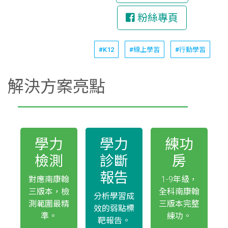
粉絲專頁
#K12
#線上學習
#行動學習
解決方案亮點
學力
學力
練功
檢測
診斷
房
報告
對應南康翰
1-9年級，
三版本，檢
全科南康翰
分析學習成
測範圍最精
三版本完整
效的弱點標
準。
練功。
靶報告。