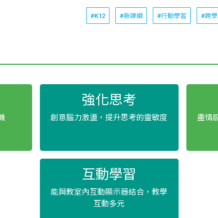
#K12
#新課綱
#行動學習
#跨
強化思考
機
創意腦力激盪，提升思考的靈敏度
盡情
互動學習
能與教室內互動顯示器結合，教學
互動多元