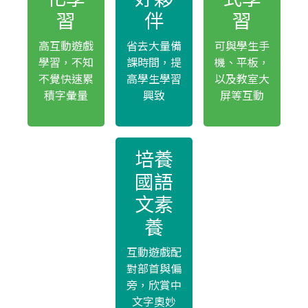
習
伴
習
高互動遊戲
省去大量備
可與學生手
學習，不知
課時間，提
機、平板，
不覺快速累
高學生學習
以及教室大
積字彙量
興致
屏等互動
培養
國語
文素
養
互動遊戲配
對部首與偏
旁，欣賞中
文字奧妙