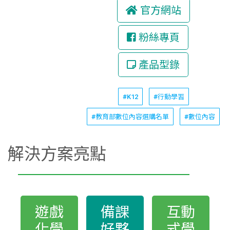
官方網站
粉絲專頁
產品型錄
#K12
#行動學習
#教育部數位內容選購名單
#數位內容
解決方案亮點
遊戲
備課
互動
化學
好夥
式學