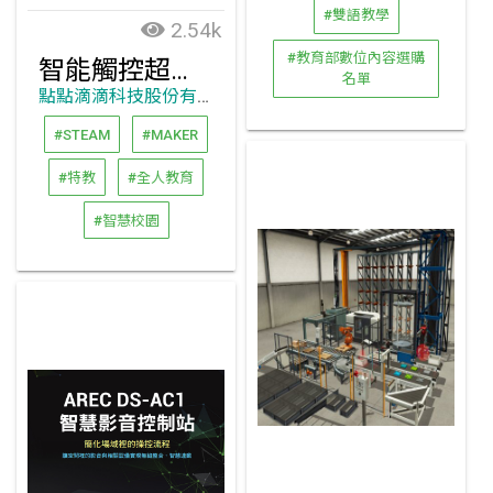
#雙語教學
2.54k
#教育部數位內容選購
智能觸控超短焦投影機
名單
點點滴滴科技股份有限公司
#STEAM
#MAKER
#特教
#全人教育
#智慧校園