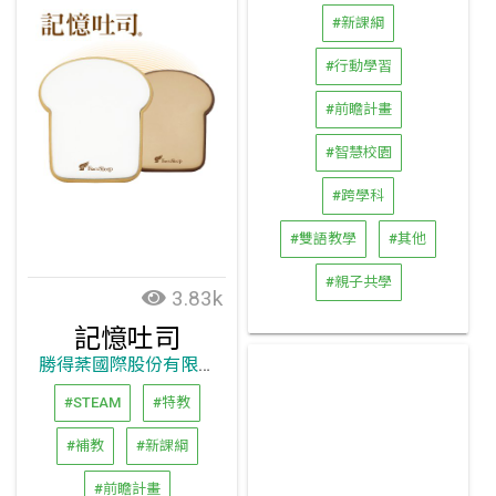
#新課綱
#行動學習
#前瞻計畫
#智慧校園
#跨學科
#雙語教學
#其他
#親子共學
3.83k
記憶吐司
勝得棻國際股份有限公司
#STEAM
#特教
#補教
#新課綱
#前瞻計畫