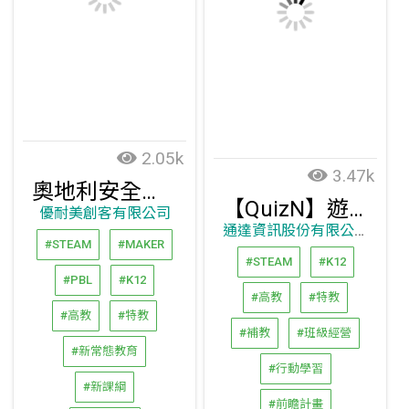
2.05k
3.47k
奧地利安全木工創客工具機
【QuizN】遊戲化學習雲端系統：互動即時線上測驗+共作分享看板互動遊戲模板+編製互動影片
優耐美創客有限公司
通達資訊股份有限公司
#STEAM
#MAKER
#STEAM
#K12
#PBL
#K12
#高教
#特教
#高教
#特教
#補教
#班級經營
#新常態教育
#行動學習
#新課綱
#前瞻計畫