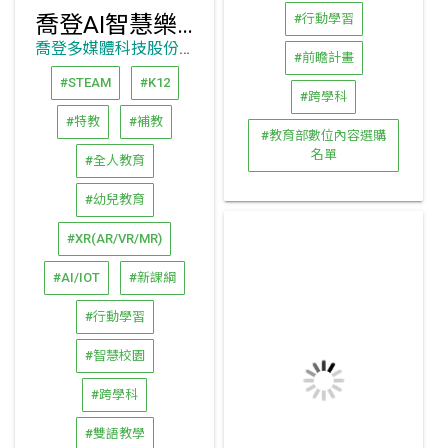
喬登AI智慧樂園
#行動學習
喬登多媒體科技股份有限公司
#前瞻計畫
#STEAM
#K12
#跨學科
#特教
#補教
#教育部數位內容選購
名單
#全人教育
#幼兒教育
#XR(AR/VR/MR)
#AI/IOT
#新課綱
#行動學習
#智慧校園
#跨學科
#雙語教學