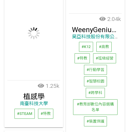
2.04k
WeenyGenius 行動教學&裝置保護系統
昊亞科技股份有限公司
#K12
#高教
#特教
#班級經營
#行動學習
#智慧校園
1.25k
#跨學科
植感學
南臺科技大學
#教育部數位內容選購
名單
#STEAM
#特教
#裝置保護