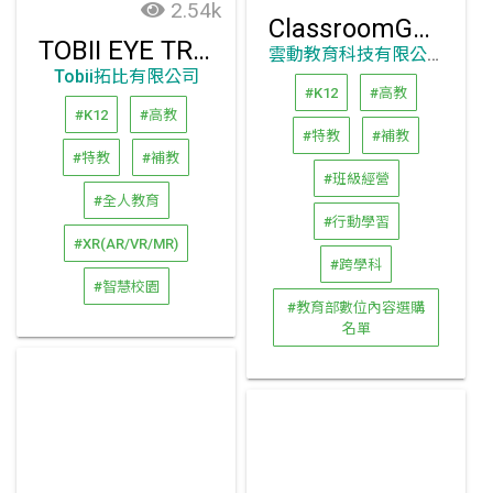
2.54k
ClassroomGo - 教學廣播互動平臺進階2.0版
TOBII EYE TRACKER 5L眼動儀教育開發套件
雲動教育科技有限公司
Tobii拓比有限公司
#K12
#高教
#K12
#高教
#特教
#補教
#特教
#補教
#班級經營
#全人教育
#行動學習
#XR(AR/VR/MR)
#跨學科
#智慧校園
#教育部數位內容選購
名單