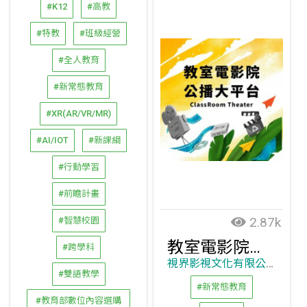
#K12
#高教
#特教
#班級經營
#全人教育
#新常態教育
#XR(AR/VR/MR)
#AI/IOT
#新課綱
#行動學習
#前瞻計畫
2.87k
#智慧校園
教室電影院公播大平台
#跨學科
視界影視文化有限公司
#雙語教學
#新常態教育
#教育部數位內容選購