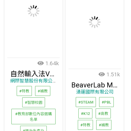
1.64k
自然輸入法V13 專業版
1.51k
網際智慧股份有限公司
BeaverLab M2 智能大螢幕顯微鏡
#特教
#補教
湧蓮國際有限公司
#STEAM
#PBL
#智慧校園
#K12
#高教
#教育部數位內容選購
名單
#特教
#補教
#提升生產力