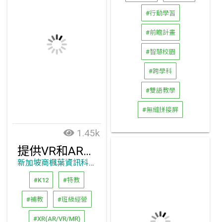
#行動學習
#前瞻計畫
#智慧校園
#跨學科
#雙語教學
#無縫拼接屏
1.45k
提供VR和AR課堂教學的全方位教材
新加坡商楓葉資訊科技有限公司台灣分公司
#K12
#特教
#補教
#班級經營
#XR(AR/VR/MR)