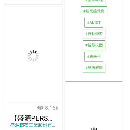
#營隊課程
#新常態教育
#AI/IOT
#行動學習
#智慧校園
#跨學科
#雙語教學
8.15k
【盛源PERSONA】55吋 OLED 多點觸控透明螢幕
盛源精密工業股份有限公司