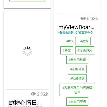
6.53k
myViewBoard 沉浸式數位白板系統
優派國際股份有限公司
#K12
#高教
#特教
#班級經營
#新常態教育
#前瞻計畫
#智慧校園
#教育部數位內容選購
名單
2.02k
動物心情日記：AR情緒圖卡
#生生用平板