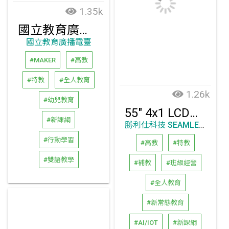
1.35k
國立教育廣播電臺
國立教育廣播電臺
#MAKER
#高教
#特教
#全人教育
1.26k
#幼兒教育
55" 4x1 LCD拼接屏協助僑聯會，成功解決大型拼接屏拚接縫的視覺缺陷問題
#新課綱
勝利仕科技 SEAMLESS Technology Inc.
#行動學習
#高教
#特教
#雙語教學
#補教
#班級經營
#全人教育
#新常態教育
#AI/IOT
#新課綱