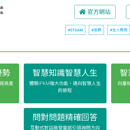
官方網站
#STEAM
#高教
#全人教育
優勢
智慧知識智慧人生
智
型提高產
體驗IPKM強大功能，邁向智慧人生
向量
的旅程
問對問題精確回答
互動式對話啟發靈感引領詢問方向