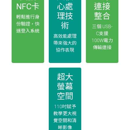
NFC卡
心處
連接
理技
整合
輕鬆進行身
術
份驗證，快
三個 USB-
速登入系統
C支援
高效能處理
100W電力
帶來強大的
傳輸連接
協作表現
超大
螢幕
空間
110吋賦予
教學更大視
覺空間和清
晰影像