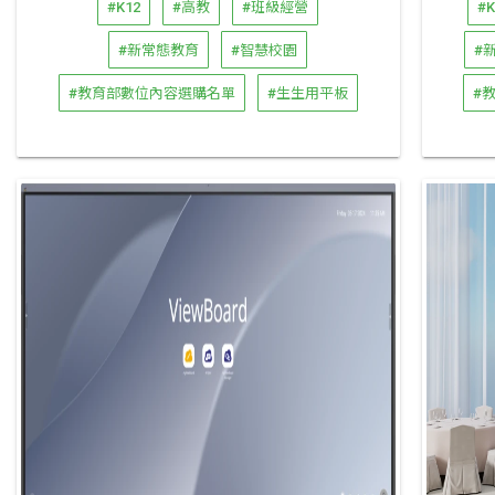
#K12
#高教
#班級經營
#K
#新常態教育
#智慧校園
#
#教育部數位內容選購名單
#生生用平板
#