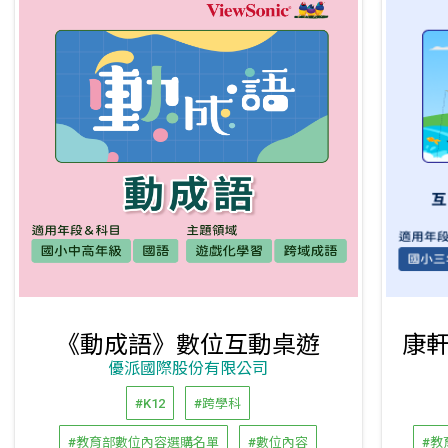
《動成語》數位互動桌遊
優派國際股份有限公司
#K12
#跨學科
#教育部數位內容選購名單
#數位內容
#教