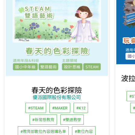
春天的色彩探險
#S
優派國際股份有限公司
#STEAM
#MAKER
#K12
#新常態教育
#雙語教學
#教育部數位內容選購名單
#數位內容