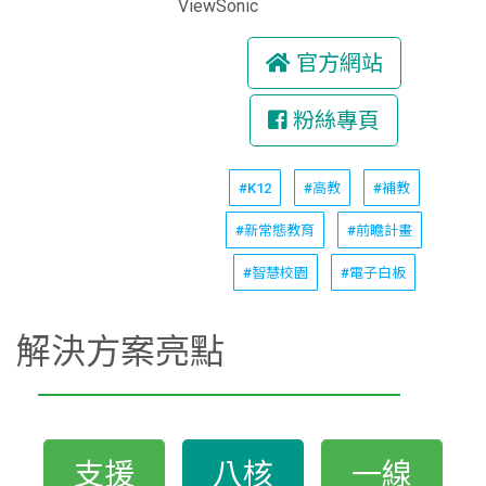
ViewSonic
官方網站
粉絲專頁
#K12
#高教
#補教
#新常態教育
#前瞻計畫
#智慧校園
#電子白板
解決方案亮點
支援
八核
一線