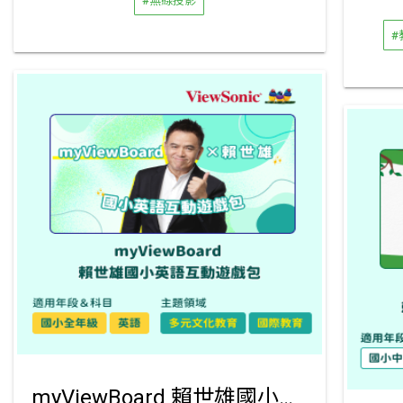
#無線投影
#
myViewBoard 賴世雄國小英語互動遊戲包