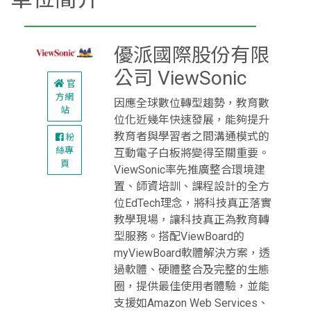
優派國際股份有限
公司 ViewSonic
官
方網
因應全球數位轉型趨勢，教育數
站
位化近幾年快速發展，能夠提升
教育者與學習者之間溝通模式的
粉
絲專
互動電子白板將變得至關重要。
頁
ViewSonic率先推廣整合環境建
置、師資培訓、課程設計的全方
位EdTech理念，將科技真正落實
教學現場，讓科技真正為教育轉
型服務。搭配ViewBoard的
myViewBoard軟體解決方案，透
過軟體、硬體整合及完整的生態
圈，提供最佳使用者體驗，並能
支援如Amazon Web Services、