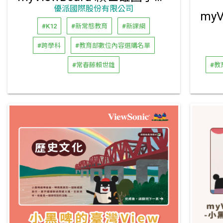
優派國際股份有限公司
#K12
#新常態教育
#新課綱
#跨學科
#教育部數位內容選購名單
#常春藤賴世雄
#教