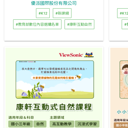
優派國際股份有限公司
#K12
#新課綱
#K1
#教育部數位內容選購名單
#康軒互動自然
#