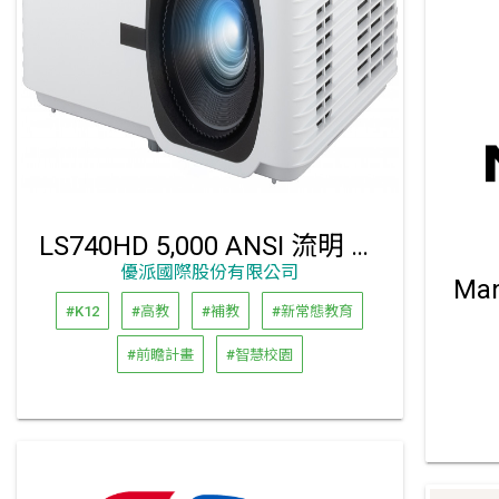
LS740HD 5,000 ANSI 流明 1080p 雷射投影機
優派國際股份有限公司
Ma
#K12
#高教
#補教
#新常態教育
#前瞻計畫
#智慧校園