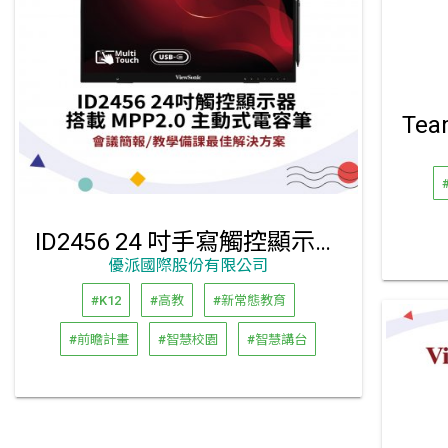
ID2456 24 吋手寫觸控顯示器 搭載 MPP2.0 主動式電容筆
優派國際股份有限公司
#K12
#高教
#新常態教育
#前瞻計畫
#智慧校園
#智慧講台