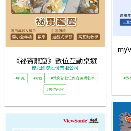
《祕寶龍窟》數位互動桌遊
優派國際股份有限公司
#PBL
#K12
#教育部數位內容選購名單
#教
#數位內容