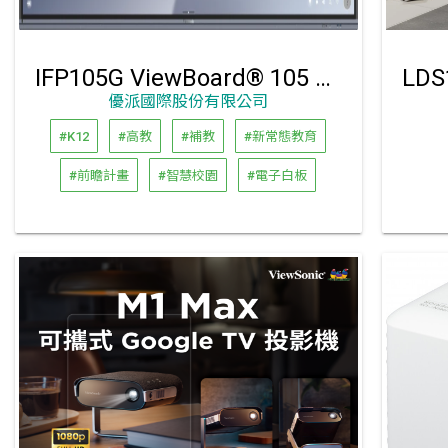
IFP105G ViewBoard® 105 吋 5K 互動顯示器
優派國際股份有限公司
#K12
#高教
#補教
#新常態教育
#前瞻計畫
#智慧校園
#電子白板