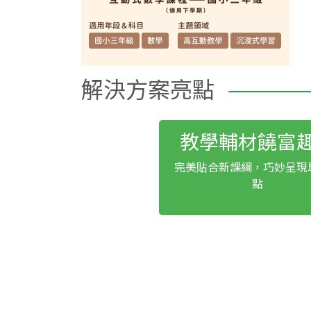
解決方案亮點
教學輔材饒富
完美貼合新課綱，巧妙呈現
點