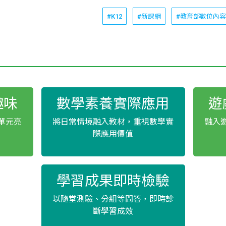
#K12
#新課綱
#教育部數位內
趣味
數學素養實際應用
遊
單元亮
將日常情境融入教材，重視數學實
融入
際應用價值
學習成果即時檢驗
以隨堂測驗、分組等問答，即時診
斷學習成效