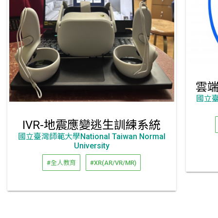
國立臺灣
IVR-地震應變逃生訓練系統
國立臺灣師範大學National Taiwan Normal
University
#全人教育
#XR(AR/VR/MR)