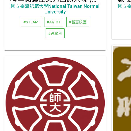
國立臺灣師範大學National Taiwan Normal
國立臺灣
University
#STEAM
#AI/IOT
#智慧校園
#跨學科