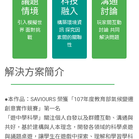
議題
科技
溝通
情境
融入
討論
引入模擬世
構築環境資
玩家間互動
界 面對挑
訊 探究因
討論 共同
戰
素間的關聯
解決問題
性
解決方案簡介
●本作品：SAVIOURS 榮獲「107年度教育部氣候變遷
創意實作競賽」第一名
「遊中學科學」關注個人自發以及群體互動、溝通與
共好，基於建構與人本理念，開發各領域的科學桌遊
與議題桌遊，讓學生在遊戲中探索、理解和學習學科