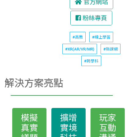
官方網站
粉絲專頁
#高教
#線上學習
#XR(AR/VR/MR)
#新課綱
#跨學科
解決方案亮點
模擬
擴增
玩家
真實
實境
互動