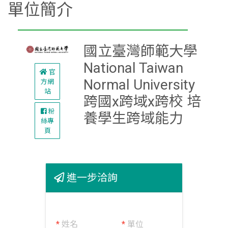
單位簡介
國立臺灣師範大學
National Taiwan
官
Normal University
方網
站
跨國x跨域x跨校 培
粉
養學生跨域能力
絲專
頁
進一步洽詢
*
姓名
*
單位