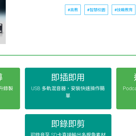
#高教
#智慧校園
#技職教育
導
即插即用
升錄製
USB 多軌混音器，安裝快速操作簡
Pod
單
即錄即剪
可錄音至 SD卡直接輸出多視角素材