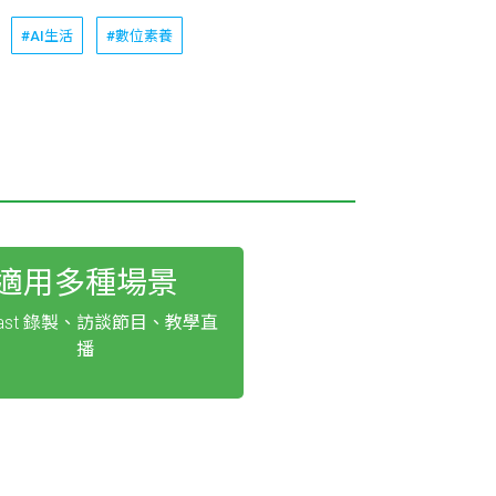
#AI生活
#數位素養
適用多種場景
cast 錄製、訪談節目、教學直
播