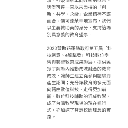
流，打破傳統單向教學的框架。
與傑可達一直以來秉持的「創
新、共學、永續」企業精神不謀
而合。傑可達榮幸地宣布，我們
以主要贊助商的身分，支持這場
別具意義的教育盛事。
2023贊助花蓮縣政府第五屆「科
技創意、e觸擊發」科技數位學
習與藝術教育成果聯展，提供民
眾了解縣內推動跨域融合的教育
成效，讓師生建立從參與體驗到
產生認同；充分讓教育的多元面
向藉由數位科技、走得更加前
衛，數位科技輔助的混成教學，
成了台灣教學現場的現在進行
式，亦加速了智慧校園理念的實
踐。