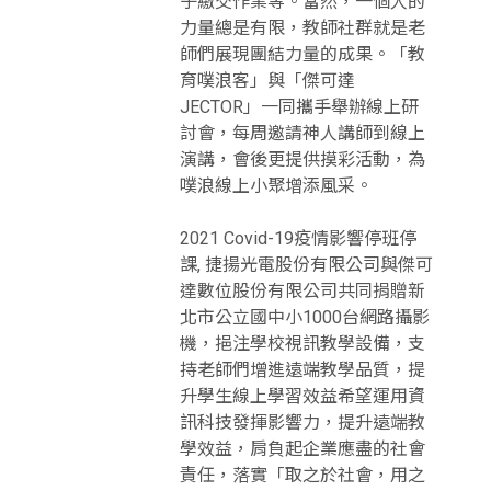
子繳交作業等。當然，一個人的
力量總是有限，教師社群就是老
師們展現團結力量的成果。「教
育噗浪客」與「傑可達
JECTOR」一同攜手舉辦線上研
討會，每周邀請神人講師到線上
演講，會後更提供摸彩活動，為
噗浪線上小聚增添風采。
2021 Covid-19疫情影響停班停
課, 捷揚光電股份有限公司與傑可
達數位股份有限公司共同捐贈新
北市公立國中小1000台網路攝影
機，挹注學校視訊教學設備，支
持老師們增進遠端教學品質，提
升學生線上學習效益希望運用資
訊科技發揮影響力，提升遠端教
學效益，肩負起企業應盡的社會
責任，落實「取之於社會，用之