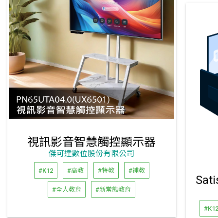
視訊影音智慧觸控顯示器
傑可達數位股份有限公司
#K12
#高教
#特教
#補教
#全人教育
#新常態教育
#K1