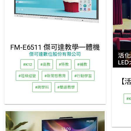
FM-E6511 傑可達教學一體機
傑可達數位股份有限公司
#K12
#高教
#特教
#補教
#班級經營
#新常態教育
#行動學習
#跨學科
#雙語教學
#K