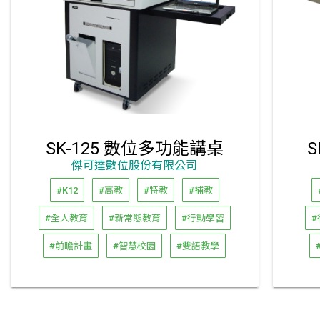
SK-125 數位多功能講桌
傑可達數位股份有限公司
#K12
#高教
#特教
#補教
#全人教育
#新常態教育
#行動學習
#
#前瞻計畫
#智慧校園
#雙語教學