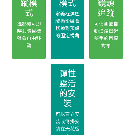
蹤模
模式
鏡頭
式
追蹤
定義框選區
域攝影機會
攝影機可即
可偵測並自
切換到預設
時跟隨目標
動追蹤舉起
的固定視角
對象自由移
雙手的目標
動
對象
彈性
靈活
的安
裝
可以直立安
裝或倒掛安
裝在天花板