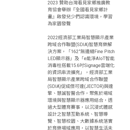
2023 贊助台灣看見家鄉推廣教
育協會舉辦『全國看見家鄉計
畫』啟發兒少們認識環境，學習
為家園發聲
2022經濟部工業局智慧顯示產業
跨域合作聯盟(SDIA)智慧育樂解
決方案，「162”無邊縫Fine Pitch
LED顯示器」及「e能淨AIoT智能
消毒柱搭載15.6吋Signage雲端化
的資訊串流擴充」，經濟部工業
局智慧顯示產業跨域合作聯盟
(SDIA)促成傑可達(JECTOR)與達
擎、慧誠智醫合作，聚焦於場域
環境與智慧顯示器應用結合，透
過大型體育賽事，以沉浸式體感
設計之智慧互動系統、智慧導
覽、智慧校園、大數據系統落實
於育樂場域應用，以智慧生活未