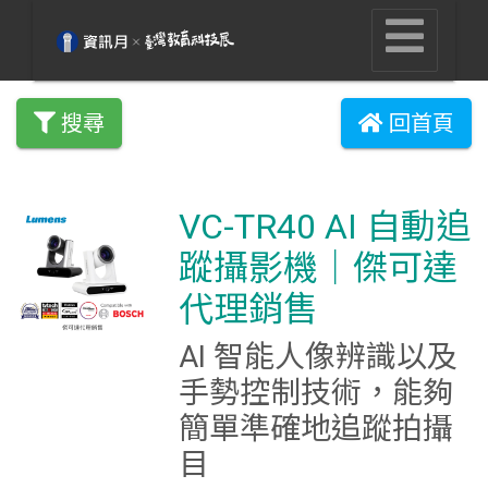
搜尋
回首頁
VC-TR40 AI 自動追
蹤攝影機｜傑可達
代理銷售
AI 智能人像辨識以及
手勢控制技術，能夠
簡單準確地追蹤拍攝
目