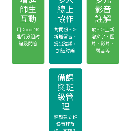
師生
線上
影音
互動
協作
註解
用DocuINK
對同份PDF
於PDF上新
進行分組討
新增留言、
增文字、圖
論及問答
提出建議，
片、影片、
加速討論
聲音等
備課
與班
級管
理
輕鬆建立班
級管理群