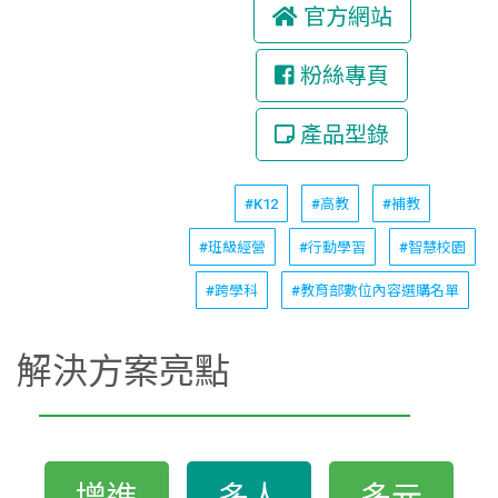
官方網站
粉絲專頁
產品型錄
#K12
#高教
#補教
#班級經營
#行動學習
#智慧校園
#跨學科
#教育部數位內容選購名單
解決方案亮點
增進
多人
多元