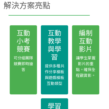
解決方案亮點
互動
互動
編制
小考
教學
互動
競賽
與學
影片
習
可分組團隊
讓學生掌握
競賽即時搶
影片的重
提供多種共
答
點。確保全
作分享模板
程觀賞影。
與遊戲模板
互動類型
學習