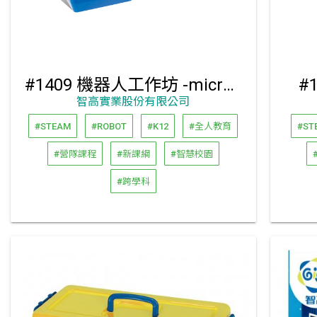
#1409 機器人工作坊 -micro:bit編程組
#
智高實業股份有限公司
#STEAM
#ROBOT
#K12
#全人教育
#ST
#營隊課程
#新課綱
#智慧校園
#跨學科