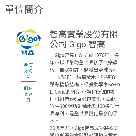
單位簡介
智高實業股份有限
公司 Gigo 智高
「Gigo智高」創立於1976年，多
年來以「幫助全世界孩子快樂學
官
習」自我期許，開發出全球專利-
方網
站
-「1凸5凹」結構積木，獨特的
單點橋接結構，根據數學家Kevin
粉
L. Gong的研究，僅用16個顆粒，
絲專
即可創造約6百億種變化，由此
頁
衍生600個功能積木及100多項世
界專利，是全世界變化最多的積
木。
20多年前，Gigo智高成功將歐美
學校所需的實驗器材研發成積木