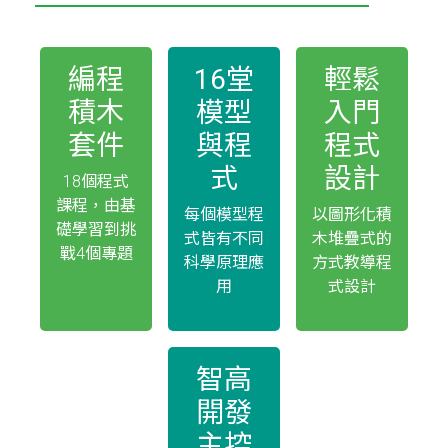
編程
16堂
輕鬆
積木
模型
入門
套件
與程
程式
式
設計
18個程式
課程，由基
每個模型程
以圖形化積
礎學習到挑
式皆有不同
木堆疊式的
戰4個專題
科學原理應
方式教導程
用
式設計
智高
開發
主控