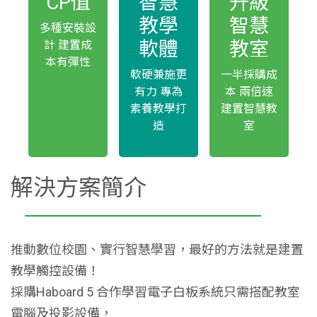
CP值
智慧
升級
教學
智慧
多種安裝設
軟體
教室
計 建置成
本有彈性
軟硬兼施更
一半採購成
有力 專為
本 兩倍速
素養教學打
建置智慧教
造
室
解決方案簡介
推動數位校園、實行智慧學習，最好的方法就是建置
教學觸控設備！
採購Haboard 5 合作學習電子白板系統只需搭配教室
電腦及投影設備，