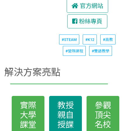
官方網站
粉絲專頁
#STEAM
#K12
#高教
#營隊課程
#雙語教學
解決方案亮點
實際
教授
參觀
大學
親自
頂尖
課堂
授課
名校