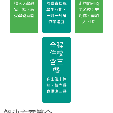
進入大學教
課堂直接與
走訪加州頂
室上課，感
學生互動，
尖名校：史
受學習氛圍
一對一討論
丹佛，南加
作業進度
大，UC
全程
住校
含三
餐
進出磁卡管
控，校內餐
廳供應三餐