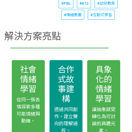
#PBL
#K12
#幼兒教育
#情緒教養
#互動式學習
解決方案亮點
社會
合作
具象
情緒
式故
化的
學習
事建
情緒
構
學習
從同一張表
情探索多種
透過共同創
讓抽象感受
可能情緒與
作，建立雙
轉化為可討
動機。
向的理解過
論的具體元
程。
素。