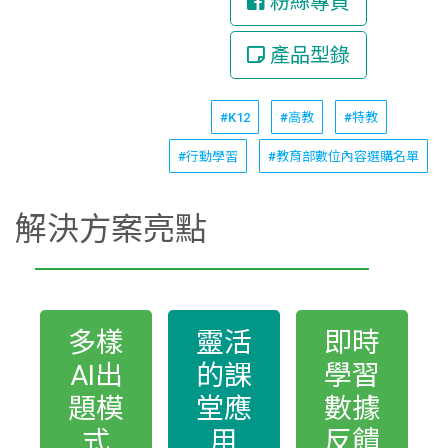
粉絲專頁
產品型錄
#K12
#高教
#特教
#行動學習
#教育部數位內容選購名單
解決方案亮點
多樣
靈活
即時
AI出
的課
學習
題模
堂應
數據
式
用
反饋