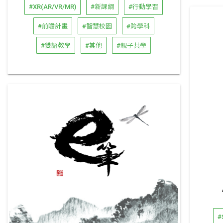
#XR(AR/VR/MR)
#新課綱
#行動學習
#前瞻計畫
#智慧校園
#跨學科
#雙語教學
#其他
#親子共學
#