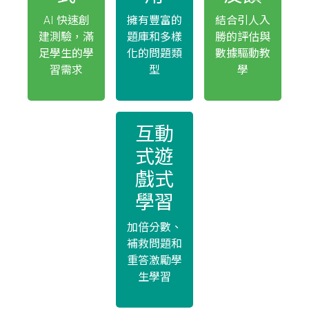
AI 快速創
擁有豐富的
結合引人入
建測驗，滿
題庫和多樣
勝的評估與
足學生的學
化的問題類
數據驅動教
習需求
型
學
互動
式遊
戲式
學習
加倍分數、
補救問題和
重答激勵學
生學習