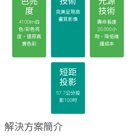
色亮
技術
光源
度
技術
完美呈現高
畫質影像
4100lm白
壽命長達
色/彩色亮
20,000小
度，還原真
時，降低維
實色彩
護成本
短距
投影
57.7公分投
影100吋
解決方案簡介