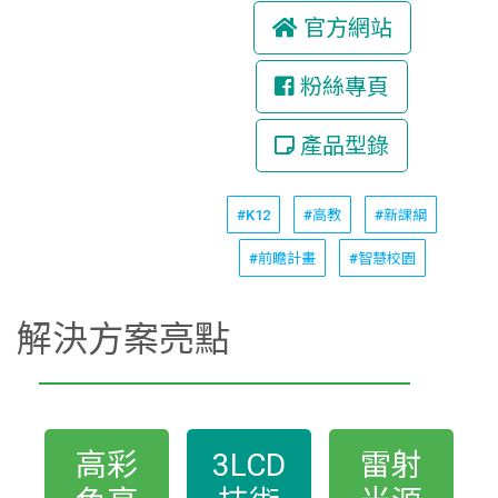
官方網站
粉絲專頁
產品型錄
#K12
#高教
#新課綱
#前瞻計畫
#智慧校園
解決方案亮點
高彩
3LCD
雷射