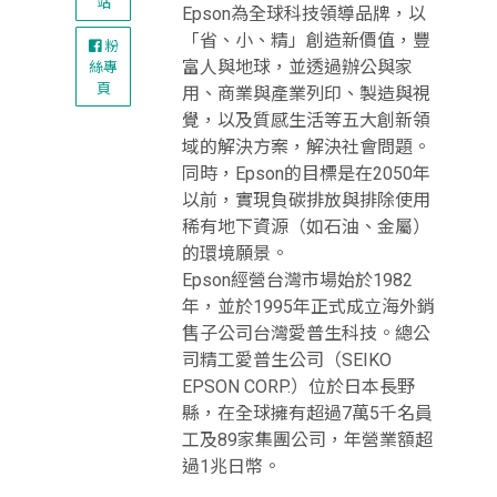
站
Epson為全球科技領導品牌，以
「省、小、精」創造新價值，豐
粉
富人與地球，並透過辦公與家
絲專
頁
用、商業與產業列印、製造與視
覺，以及質感生活等五大創新領
域的解決方案，解決社會問題。
同時，Epson的目標是在2050年
以前，實現負碳排放與排除使用
稀有地下資源（如石油、金屬）
的環境願景。
Epson經營台灣市場始於1982
年，並於1995年正式成立海外銷
售子公司台灣愛普生科技。總公
司精工愛普生公司（SEIKO
EPSON CORP.）位於日本長野
縣，在全球擁有超過7萬5千名員
工及89家集團公司，年營業額超
過1兆日幣。