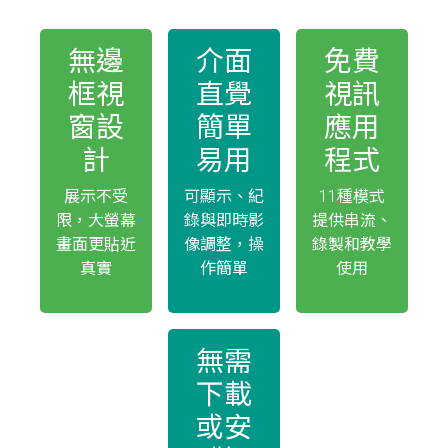
無邊
介面
免費
框視
直覺
視訊
窗設
簡單
應用
計
易用
程式
展示不受
可顯示、紀
11種模式
限，大螢幕
錄與即時影
提供串流、
畫面更貼近
像調整，操
錄製和教學
真實
作簡單
使用
無需
下載
或安