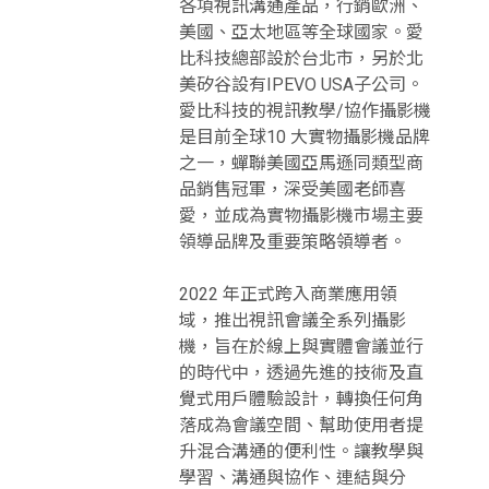
各項視訊溝通產品，行銷歐洲、
美國、亞太地區等全球國家。愛
比科技總部設於台北市，另於北
美矽谷設有IPEVO USA子公司。
愛比科技的視訊教學/協作攝影機
是目前全球10 大實物攝影機品牌
之一，蟬聯美國亞馬遜同類型商
品銷售冠軍，深受美國老師喜
愛，並成為實物攝影機市場主要
領導品牌及重要策略領導者。
2022 年正式跨入商業應用領
域，推出視訊會議全系列攝影
機，旨在於線上與實體會議並行
的時代中，透過先進的技術及直
覺式用戶體驗設計，轉換任何角
落成為會議空間、幫助使用者提
升混合溝通的便利性。讓教學與
學習、溝通與協作、連結與分