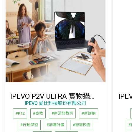
IPEVO P2V ULTRA 實物攝影機
IPEVO 愛比科技股份有限公司
#K12
#高教
#新常態教育
#新課綱
#行動學習
#前瞻計畫
#智慧校園
#