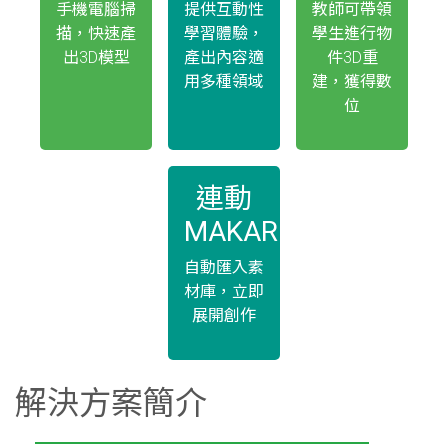
手機電腦掃
提供互動性
教師可帶領
描，快速產
學習體驗，
學生進行物
出3D模型
產出內容適
件3D重
用多種領域
建，獲得數
位
連動
MAKAR
自動匯入素
材庫，立即
展開創作
解決方案簡介