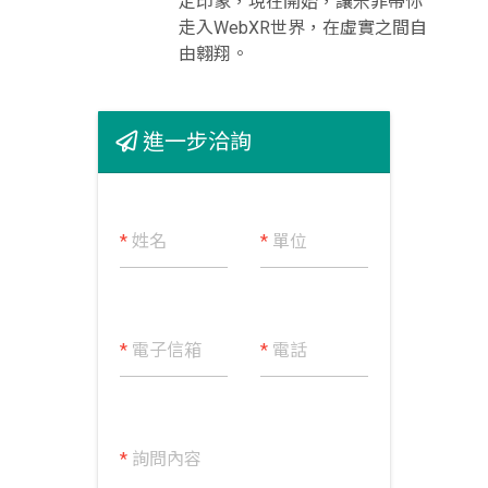
定印象，現在開始，讓米菲帶你
走入WebXR世界，在虛實之間自
由翱翔。
進一步洽詢
*
姓名
*
單位
*
電子信箱
*
電話
*
詢問內容