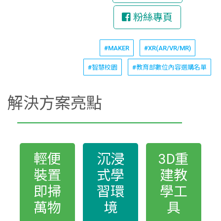
粉絲專頁
#MAKER
#XR(AR/VR/MR)
#智慧校園
#教育部數位內容選購名單
解決方案亮點
輕便
沉浸
3D重
裝置
式學
建教
即掃
習環
學工
萬物
境
具