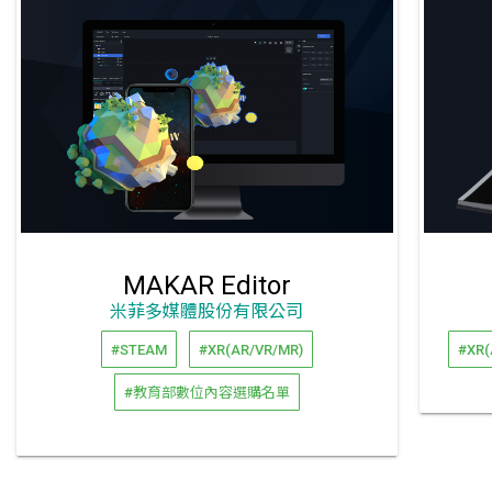
MAKAR Editor
米菲多媒體股份有限公司
#STEAM
#XR(AR/VR/MR)
#XR(
#教育部數位內容選購名單