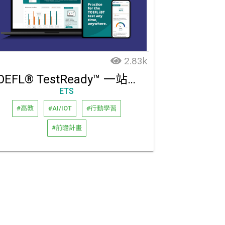
2.83k
TOEFL® TestReady™ 一站式備考平台
ETS
#高教
#AI/IOT
#行動學習
#前瞻計畫