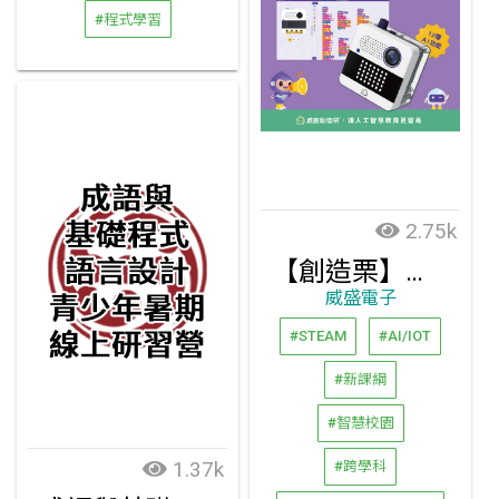
#程式學習
2.75k
【創造栗】小栗方AI學習機
威盛電子
#STEAM
#AI/IOT
#新課綱
#智慧校園
1.37k
#跨學科