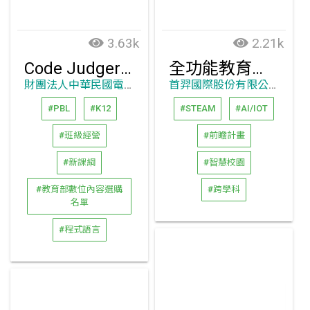
3.63k
2.21k
Code Judger 最好的程式教學輔助工具
全功能教育無人機
財團法人中華民國電腦技能基金會
首羿國際股份有限公司
#PBL
#K12
#STEAM
#AI/IOT
#班級經營
#前瞻計畫
#新課綱
#智慧校園
#教育部數位內容選購
#跨學科
名單
#程式語言