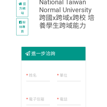
National Taiwan
官
Normal University
方網
站
跨國x跨域x跨校 培
粉
養學生跨域能力
絲專
頁
進一步洽詢
*
姓名
*
單位
*
電子信箱
*
電話