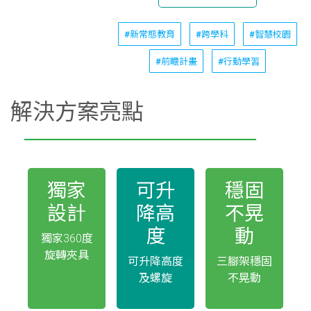
#新常態教育
#跨學科
#智慧校園
#前瞻計畫
#行動學習
解決方案亮點
獨家
可升
穩固
設計
降高
不晃
度
動
獨家360度
旋轉夾具
可升降高度
三腳架穩固
及螺旋
不晃動