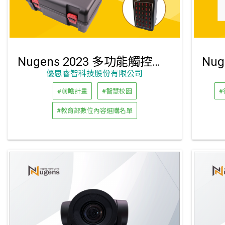
Nugens 2023 多功能觸控筆週邊充電收納箱
優思睿智科技股份有限公司
#前瞻計畫
#智慧校園
#
#教育部數位內容選購名單