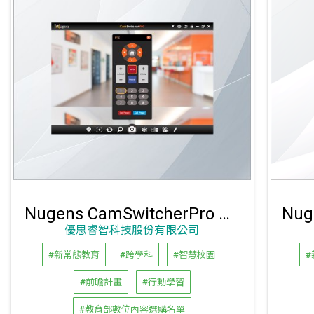
Nugens CamSwitcherPro 影像視訊工具軟體
Nu
優思睿智科技股份有限公司
#新常態教育
#跨學科
#智慧校園
#前瞻計畫
#行動學習
#教育部數位內容選購名單