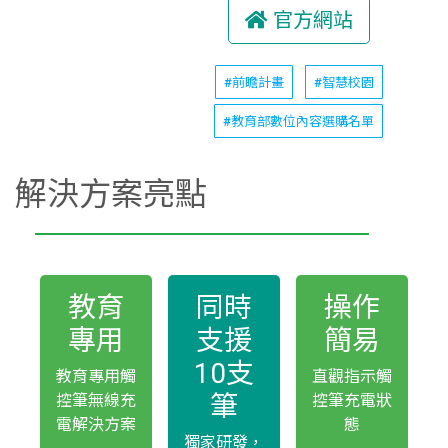
官方網站
#前瞻計畫
#智慧校園
#教育部數位內容選購名單
解決方案亮點
教育
同時
操作
專用
支援
簡易
10支
教育專用觸
直觀指示觸
筆
控筆無線充
控筆充電狀
電解決方案
態
獨家研發，