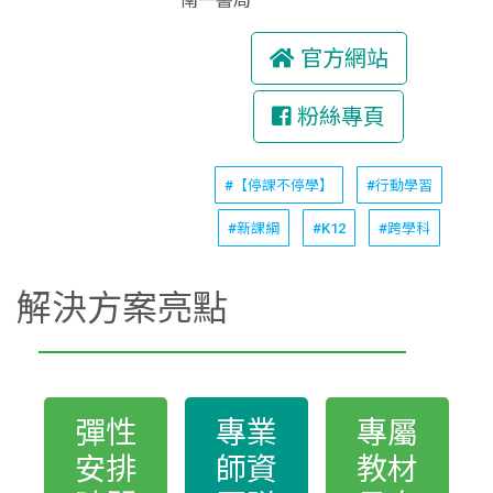
南一書局
官方網站
粉絲專頁
#【停課不停學】
#行動學習
#新課綱
#K12
#跨學科
解決方案亮點
彈性
專業
專屬
安排
師資
教材