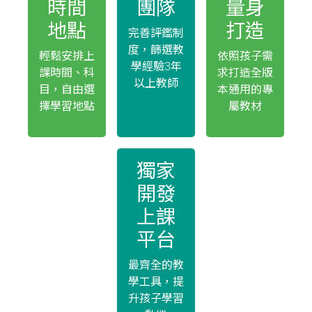
時間
團隊
量身
地點
打造
完善評鑑制
度，篩選教
輕鬆安排上
依照孩子需
學經驗3年
課時間、科
求打造全版
以上教師
目，自由選
本通用的專
擇學習地點
屬教材
獨家
開發
上課
平台
最齊全的教
學工具，提
升孩子學習