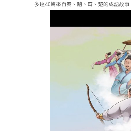
多達40篇來自秦、趙、齊、楚的成語故