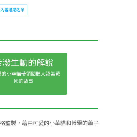
位內容選購名單
活潑生動的解說
愛的小華貓帶領閱聽人認識戰
國的故事
嚴格監製，藉由可愛的小華貓和博學的蕭子