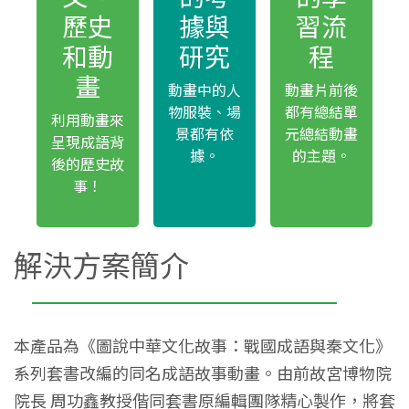
歷史
據與
習流
和動
研究
程
畫
動畫中的人
動畫片前後
物服裝、場
都有總結單
利用動畫來
景都有依
元總結動畫
呈現成語背
據。
的主題。
後的歷史故
事！
解決方案簡介
本產品為《圖說中華文化故事：戰國成語與秦文化》
系列套書改編的同名成語故事動畫。由前故宮博物院
院長 周功鑫教授偕同套書原編輯團隊精心製作，將套