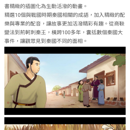
書精緻的插圖化為生動活潑的動畫。
精選10個與戰國時期秦國相關的成語，加入精緻的配
樂與專業的配音，讓故事更加活潑精彩有趣。從商鞅
變法到荊軻刺秦王，橫跨100多年，囊括數個秦國大
事件，讓觀眾見到秦國不同的面相。